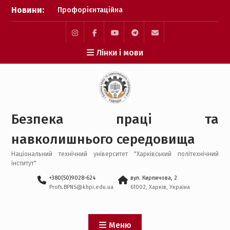
Перейти
Новини:
Профорієнтаційна
до
робота у травні 2026
вмісту
року
Результати проведення
Instagram
Facebook
YouTube
Telegram
Mail
Лінки і мови
XXXIV-ої щорічної
конференції MicroCAD-
2026
Результати наскрізної
практичної підготовки
бакалаврів
Безпека праці та
Атестаційний іспит
бакалаврів 2026 року
навколишнього середовища
Національний технічний університет "Харківський політехнічний
інститут"
+380(50)9028-624
вул. Кирпичова, 2
Profs.BPNS@khpi.edu.ua
61002, Харків, Україна
Меню