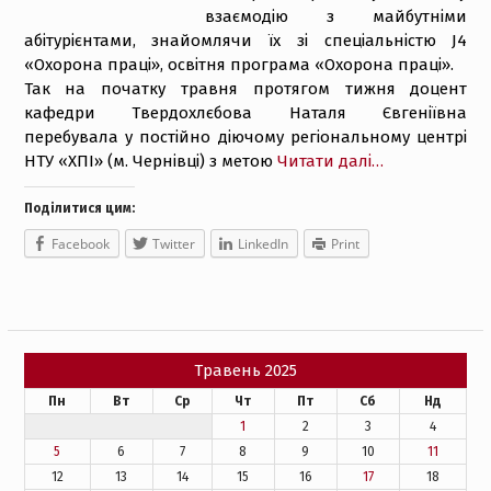
взаємодію з майбутніми
абітурієнтами, знайомлячи їх зі спеціальністю J4
«Охорона праці», освітня програма «Охорона праці».
Так на початку травня протягом тижня доцент
кафедри Твердохлєбова Наталя Євгеніївна
перебувала у постійно діючому регіональному центрі
НТУ «ХПІ» (м. Чернівці) з метою
Читати далі…
Поділитися цим:
Facebook
Twitter
LinkedIn
Print
Травень 2025
Пн
Вт
Ср
Чт
Пт
Сб
Нд
1
2
3
4
5
6
7
8
9
10
11
12
13
14
15
16
17
18