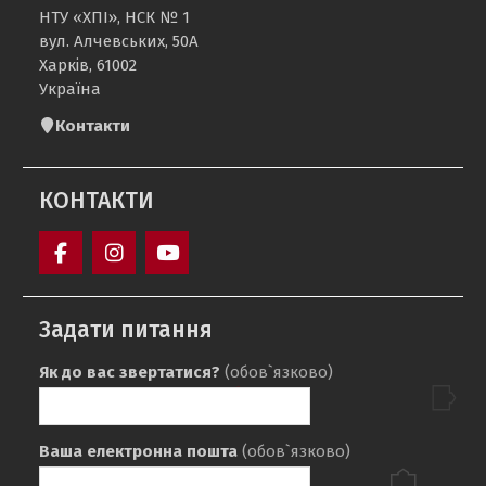
НТУ «ХПІ», НСК № 1
вул. Алчевських, 50А
Харків, 61002
Україна
Контакти
КОНТАКТИ
Кафедра
sport_ntu_khpi
Кафедра
«Фізичне
«ФІЗИЧНЕ
Задати питання
виховання»
ВИХОВАННЯ»
НТУ
НТУ
Як до вас звертатися?
(обов`язково)
«ХПІ»
«ХПІ»
Ваша електронна пошта
(обов`язково)