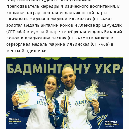
представители студенты, выпускники и
преподаватель кафедры Физического воспитания. В
копилке наград золотая медаль женской пары
Елизавета Жаркая и Марина Ильинская (СГТ-46а),
золотая медаль Виталий Конов и Александр Шмундяк
(СГТ-46а) в мужской паре, серебряная медаль Виталий
Конов и Владислава Лесная (СГТ-43мп) в миксте и
серебряная медаль Марина Ильинская (СГТ-46а) в
женской одиночке.