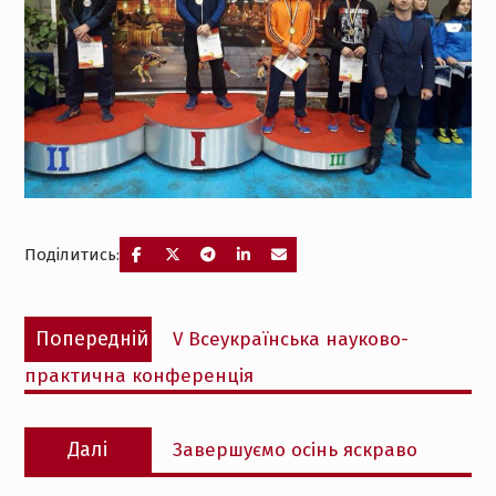
Поділитись:
Навігація
Попередній
Попередній
V Всеукраїнська науково-
записів
запис:
практична конференція
Наступний
Далі
Завершуємо осінь яскраво
запис: