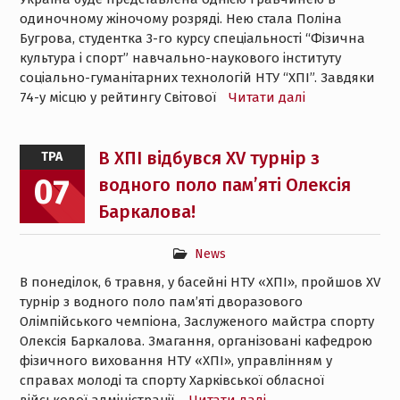
одиночному жіночому розряді. Нею стала Поліна
Бугрова, студентка 3-го курсу спеціальності “Фізична
культура і спорт” навчально-наукового інституту
соціально-гуманітарних технологій НТУ “ХПІ”. Завдяки
74-у місцю у рейтингу Світової
Читати далі
В ХПІ відбувся XV турнір з
ТРА
07
водного поло пам’яті Олексія
Баркалова!
News
В понеділок, 6 травня, у басейні НТУ «ХПІ», пройшов XV
турнір з водного поло пам’яті дворазового
Олімпійського чемпіона, Заслуженого майстра спорту
Олексія Баркалова. Змагання, організовані кафедрою
фізичного виховання НТУ «ХПІ», управлінням у
справах молоді та спорту Харківської обласної