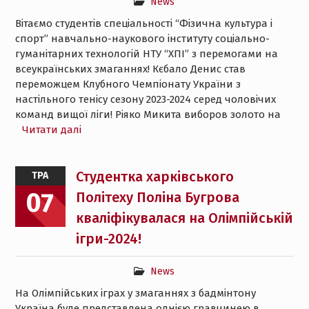
News
Вітаємо студентів спеціальності “Фізична культура і
спорт” навчально-наукового інституту соціально-
гуманітарних технологій НТУ “ХПІ” з перемогами на
всеукраїнських змаганнях! Кєбало Денис став
переможцем Клубного Чемпіонату України з
настільного тенісу сезону 2023-2024 серед чоловічих
команд вищої ліги! Ріяко Микита виборов золото на
Читати далі
Студентка харківського
ТРА
07
Політеху Поліна Бугрова
кваліфікувалася на Олімпійській
ігри-2024!
News
На Олімпійських іграх у змаганнях з бадмінтону
Україна буде представлена однією гравчинею в