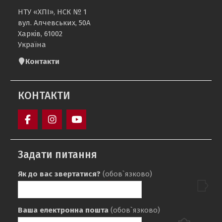
НТУ «ХПІ», НСК № 1
вул. Алчевських, 50А
Харків, 61002
Україна
Контакти
КОНТАКТИ
Кафедра
sport_ntu_khpi
Кафедра
«Фізичне
«ФІЗИЧНЕ
Задати питання
виховання»
ВИХОВАННЯ»
НТУ
НТУ
Як до вас звертатися?
(обов`язково)
«ХПІ»
«ХПІ»
Ваша електронна пошта
(обов`язково)