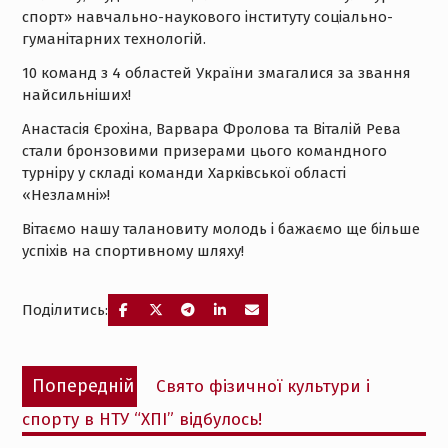
спорт» навчально-наукового інституту соціально-
гуманітарних технологій.
10 команд з 4 областей України змагалися за звання
найсильніших!
Анастасія Єрохіна, Варвара Фролова та Віталій Рева
стали бронзовими призерами цього командного
турніру у складі команди Харківської області
«Незламні»!
Вітаємо нашу талановиту молодь і бажаємо ще більше
успіхів на спортивному шляху!
Поділитись:
Навігація
Попередній
Попередній
Свято фізичної культури і
записів
запис:
спорту в НТУ “ХПІ” відбулось!