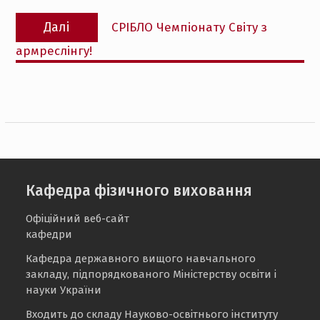
Наступний
Далі
СРІБЛО Чемпіонату Світу з
запис:
армреслінгу!
Кафедра фізичного виховання
Офіційний веб-сайт
кафедри
Кафедра державного вищого навчального
закладу, підпорядкованого Міністерству освіти і
науки України
Входить до складу Науково-освітнього інституту