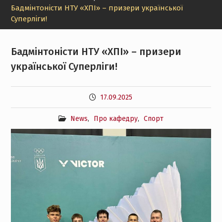
Бадмінтоністи НТУ «ХПІ» – призери української
Суперліги!
Бадмінтоністи НТУ «ХПІ» – призери
української Суперліги!
17.09.2025
News
,
Про кафедру
,
Спорт