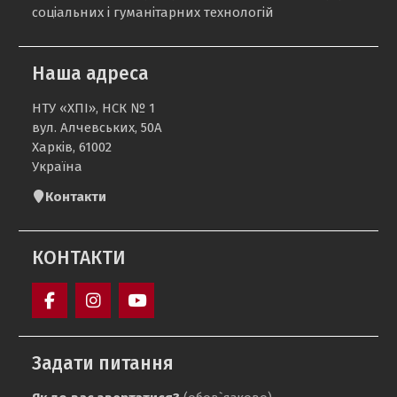
соціальних і гуманітарних технологій
Наша адреса
НТУ «ХПІ», НСК № 1
вул. Алчевських, 50А
Харків, 61002
Україна
Контакти
КОНТАКТИ
Кафедра
sport_ntu_khpi
Кафедра
«Фізичне
«ФІЗИЧНЕ
Задати питання
виховання»
ВИХОВАННЯ»
НТУ
НТУ