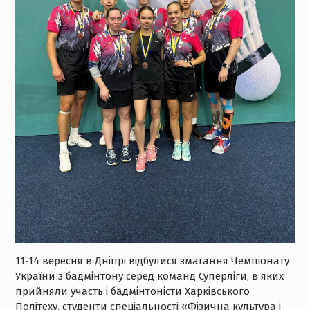
11-14 вересня в Дніпрі відбулися змагання Чемпіонату
України з бадмінтону серед команд Суперліги, в яких
прийняли участь і бадмінтоністи Харківського
Політеху, студенти спеціальності «Фізична культура і