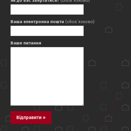
Як до вас звертатися?
(обов`язково)
«ХПІ»
«ХПІ»
Ваша електронна пошта
(обов`язково)
Ваше питання