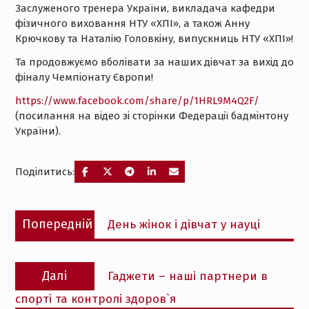
Заслуженого тренера України, викладача кафедри
фізичного виховання НТУ «ХПІ», а також Анну
Крючкову та Наталію Головкіну, випускниць НТУ «ХПІ»!
Та продовжуємо вболівати за наших дівчат за вихід до
фіналу Чемпіонату Європи!
https://www.facebook.com/share/p/1HRL9M4Q2F/
(посилання на відео зі сторінки Федерації бадмінтону
України).
Поділитись:
Навігація
Попередній
Попередній
День жінок і дівчат у науці
записів
запис:
Наступний
Далі
Гаджети – наші партнери в
запис:
спорті та контролі здоров`я