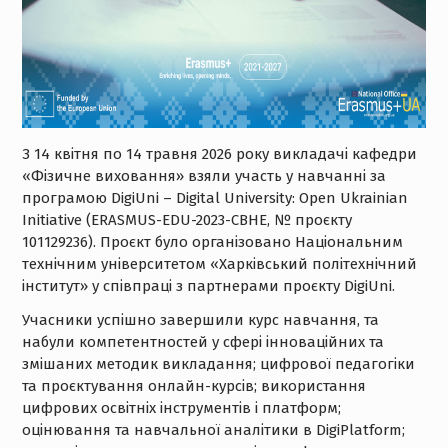
З 14 квітня по 14 травня 2026 року викладачі кафедри
«Фізичне виховання» взяли участь у навчанні за
програмою DigiUni – Digital University: Open Ukrainian
Initiative (ERASMUS-EDU-2023-CBHE, № проєкту
101129236). Проєкт було організовано Національним
технічним університетом «Харківський політехнічний
інститут» у співпраці з партнерами проєкту DigiUni.
Учасники успішно завершили курс навчання, та
набули компетентностей у сфері інноваційних та
змішаних методик викладання; цифрової педагогіки
та проєктування онлайн-курсів; використання
цифрових освітніх інструментів і платформ;
оцінювання та навчальної аналітики в DigiPlatform;