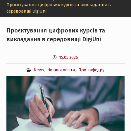
Проєктування цифрових курсів та викладання в
середовищі DigiUni
Проєктування цифрових курсів та
викладання в середовищі DigiUni
15.05.2026
News
,
Новини освіти
,
Про кафедру