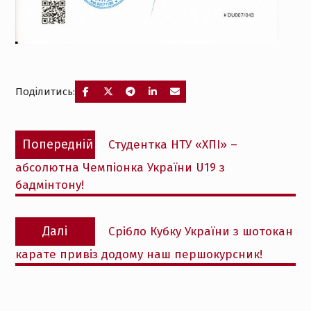
Поділитись:
Навігація
Попередній
Попередній
Студентка НТУ «ХПІ» –
записів
запис:
абсолютна Чемпіонка України U19 з
бадмінтону!
Наступний
Далі
Срібло Кубку України з шотокан
запис:
карате привіз додому наш першокурсник!