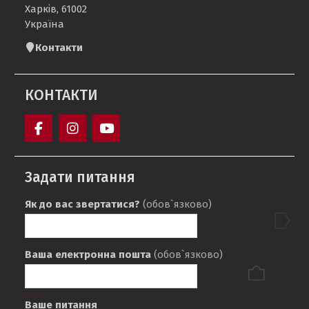
Харків, 61002
Україна
Контакти
КОНТАКТИ
Кафедра
sport_ntu_khpi
Кафедра
«Фізичне
«ФІЗИЧНЕ
Задати питання
виховання»
ВИХОВАННЯ»
НТУ
НТУ
Як до вас звертатися?
(обов`язково)
«ХПІ»
«ХПІ»
Ваша електронна пошта
(обов`язково)
Ваше питання