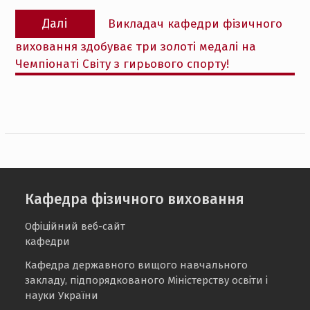
Наступний
Далі
Викладач кафедри фізичного
запис:
виховання здобуває три золоті медалі на
Чемпіонаті Світу з гирьового спорту!
Кафедра фізичного виховання
Офіційний веб-сайт
кафедри
Кафедра державного вищого навчального
закладу, підпорядкованого Міністерству освіти і
науки України