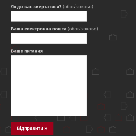
НТУ
НТУ
Як до вас звертатися?
(обов`язково)
«ХПІ»
«ХПІ»
Ваша електронна пошта
(обов`язково)
Ваше питання