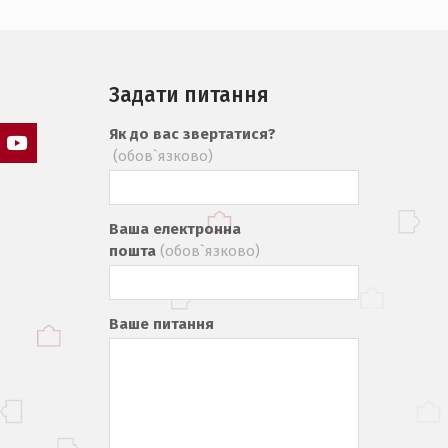
Задати питання
Як до вас звертатися?
(обов`язково)
т
Пункт
ю
меню
Ваша електронна
пошта
(обов`язково)
Ваше питання