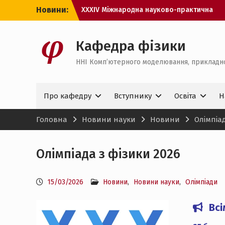
Перейти
Новини:
XXXІV Міжнародна науково-практична
до
конференція «Інформаційні
вмісту
технології: наука, техніка, технологія,
освіта, здоров’я» (MicroCAD–2026)
Кафедра фізики
Олімпіада з фізики 2026
ННІ Комп’ютерного моделювання, прикладно
Академічна мобільність Erasmus+ у
Leibniz Universität Hannover
Про кафедру
Вступнику
Освіта
Н
Головна
Новини науки
Новини
Олімпіа
Олімпіада з фізики 2026
15/03/2026
Новини
,
Новини науки
,
Олімпіади
Всі