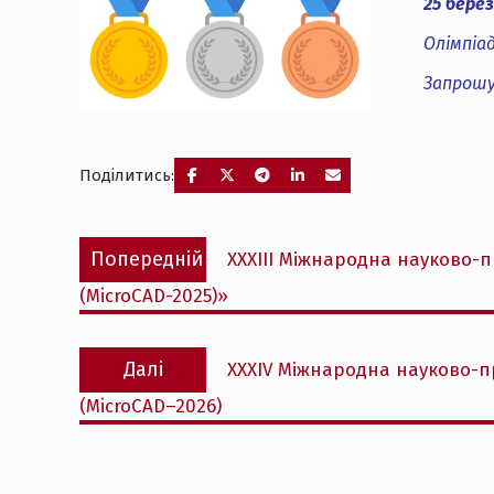
25 берез
Олімпіа
Запрошу
Поділитись:
Навігація
Попередній
Попередній
XXXІІI Міжнародна науково-пр
записів
запис:
(MicroCAD-2025)»
Наступний
Далі
XXXІV Міжнародна науково-пр
запис:
(MicroCAD–2026)