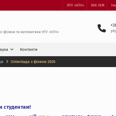
НТУ «ХПІ»
ННІ ІКМ
Ін
+3
ph
ї фізики та математики НТУ «ХПІ»
аука
Контакти
ди
Олімпіада з фізики 2026
м студентам!
25