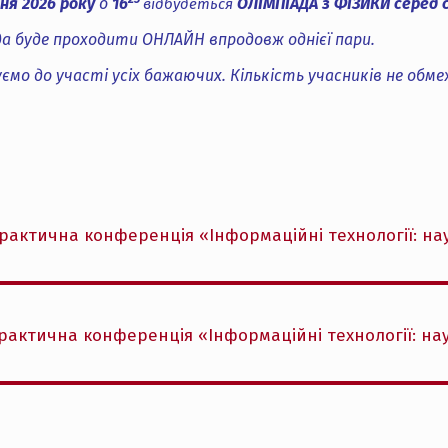
ня 2026 року
о
16
ОЛІМПІАДА з ФІЗИКИ серед 
відбудеться
да буде проходити ОНЛАЙН впродовж однієї пари.
ємо до участі усіх бажаючих. Кількість учасників не обме
актична конференція «Інформаційні технології: наука
актична конференція «Інформаційні технології: наука,