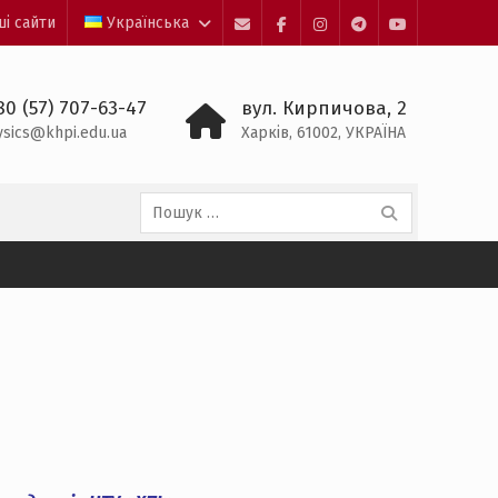
ші сайти
Українська
E-
Facebook
Instagram
Пункт
Пункт
Mail
меню
меню
80 (57) 707-63-47
вул. Кирпичова, 2
ysics@khpi.edu.ua
Харків, 61002, УКРАЇНА
Пошук: