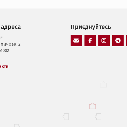
 адреса
Приєднуйтесь
І"
рпичова, 2
E-
Facebook
Instagram
Пунк
61002
Mail
мен
акти