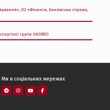
ткування», D2 «Фінанси, банківська справа,
кспертної групи НАЗЯВО
Ми в соціальних мережах
telegram
instagram
youtube
facebook