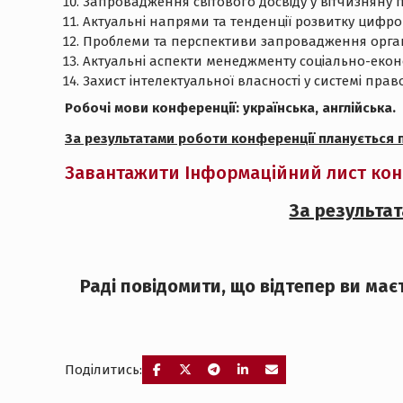
Запровадження світового досвіду у вітчизняну 
Актуальні напрями та тенденції розвитку цифро
Проблеми та перспективи запровадження органі
Актуальні аспекти менеджменту соціально-еконо
Захист інтелектуальної власності у системі пра
Робочі мови конференції: українська, англійська.
За результатами роботи конференції планується п
Завантажити Інформаційний лист кон
За результат
Раді повідомити, що відтепер ви має
Поділитись: