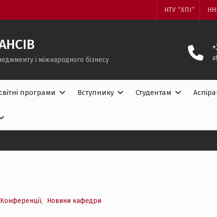
НТУ “ХПІ”
НН
АНСІВ
+
a
неджменту і міжнародного бізнесу
світні програми
Вступнику
Студентам
Аспір
Конференції
,
Новини кафедри