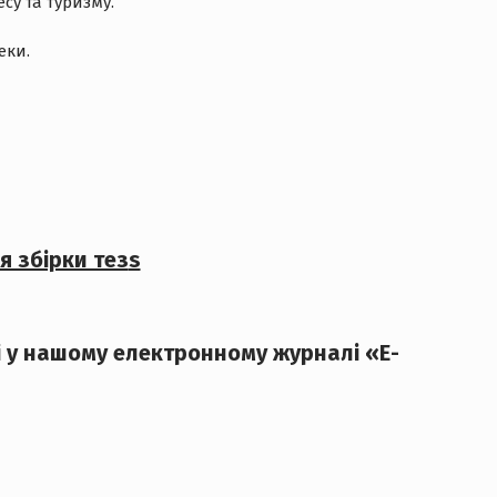
су та туризму.
еки.
я збірки тез
s
ті у нашому електронному журналі «Е-