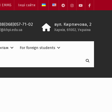
І ЕММБ
Інші сайти
telegram
instagram
youtube
facebook
38(068)057-71-02
вул. Кирпичова, 2
f@khpi.edu.ua
Харків, 61002, Україна
антам
For foreign students
Пошук:
