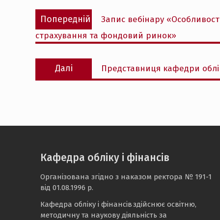
Навігація
Попередній
Попередній
Запис вебінару «Особливості
записів
запис:
страхування та фондовий ринок»
Наступний
Далі
Представниця кафедри облік
запис:
Кафедра обліку і фінансів
Організована згідно з наказом ректора № 191-1
від 01.08.1996 р.
Кафедра обліку і фінансів здійснює освітню,
методичну та наукову діяльність за