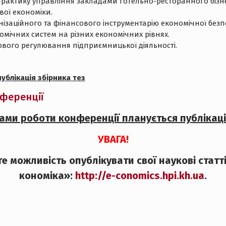
практику управління закладами готельно-ресторанного бізне
вої економіки.
заційного та фінансового інструментарію економічної безп
мічних систем на різних економічних рівнях.
вового регулювання підприємницької діяльності.
ублікація збірника тез
ференції
ами роботи конференції планується публікаці
УВАГА!
те можливість опублікувати свої наукові стат
кономіка»:
http://e-conomics.hpi.kh.ua
.