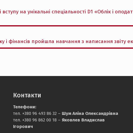
 вступу на унікальні спеціальності D1 «Облік і опода
у і фінансів пройшла навчання з написання звіту е
Контакти
Телефони:
тел. +380 96 493 86 32 –
Шум Аліна Олександрівна
тел. +380 96 862 00 18 –
Яковлев Владислав
Ігорович