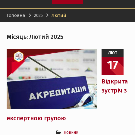
Головна
2025
Лютий
Місяць:
Лютий 2025
ЛЮТ
17
Відкрита
зустріч з
експертною групою
Новини