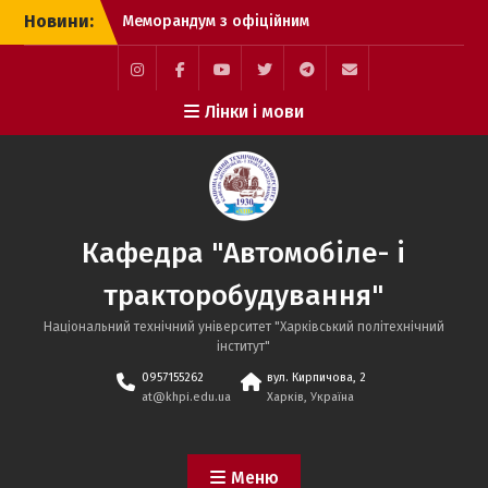
Перейти
Новини:
Меморандум з офіційним
до
дилерським центром
вмісту
Toyota Motor
Corporation в Харкові
Instagram
Facebook
YouTube
Twitter
Telegram
Mail
Лінки і мови
Захисти магістрів
науковго спрямування
Міжнародна науково-
практична конференція
MicroCAD–2026
Кафедра "Автомобіле- і
тракторобудування"
Національний технічний університет "Харківський політехнічний
інститут"
0957155262
вул. Кирпичова, 2
at@khpi.edu.ua
Харків, Україна
Меню