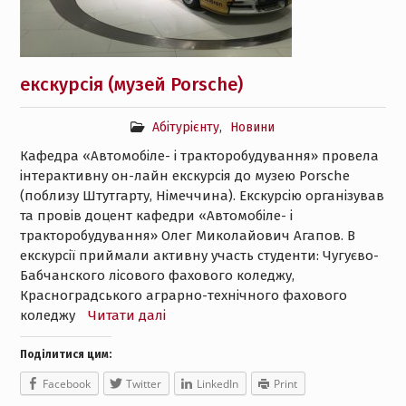
екскурсія (музей Porsche)
Абітурієнту
,
Новини
Кафедра «Автомобіле- і тракторобудування» провела
інтерактивну он-лайн екскурсія до музею Porsche
(поблизу Штутгарту, Німеччина). Екскурсію організував
та провів доцент кафедри «Автомобіле- і
тракторобудування» Олег Миколайович Агапов. В
екскурсії приймали активну участь студенти: Чугуєво-
Бабчанского лісового фахового коледжу,
Красноградського аграрно-технічного фахового
коледжу
Читати далі
Поділитися цим:
Facebook
Twitter
LinkedIn
Print