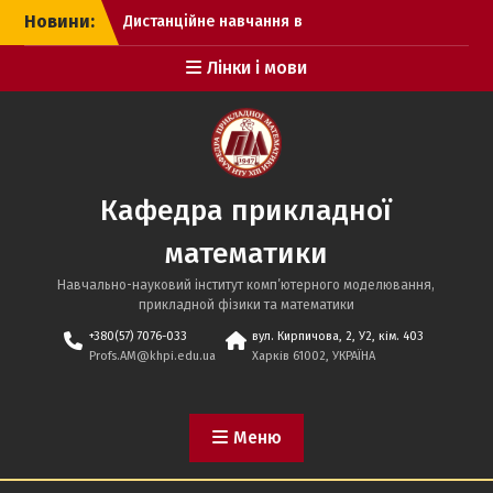
Перейти
Новини:
Дистанційне навчання в
до
весняному семестрі 2020
вмісту
Лінки і мови
року з 12 березня
Ще більше кандидатів
наук!
Дистанційне навчання в
2020/21 академ. році з 19
жовтня, 2020
Кафедра прикладної
математики
Навчально-науковий інститут комп’ютерного моделювання,
прикладной фізики та математики
+380(57) 7076-033
вул. Кирпичова, 2, У2, кім. 403
Profs.AM@khpi.edu.ua
Харків 61002, УКРАЇНА
Меню