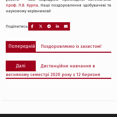
проф. Л.В. Курпа
. Наші поздоровлення здобувачеві та
науковому керівникові!
Поділитись:
Навігація
Попередній
Попередній
Поздоровляємо із захистом!
записів
запис:
Наступний
Далі
Дистанційне навчання в
запис:
весняному семестрі 2020 року з 12 березня