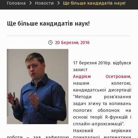
Головна
Новости
Ще більше кандидатів наук!
Ще більше кандидатів наук!
20 Березня, 2016
17 березня 2016р. відбувся
захист
Андрієм Осетровим
,
нашим колегою,
кандидатської дисертації
“Методи розв’язання
задач згину та коливань
пологих оболонок на
основі теорії R-функцій і
сплайн-апроксимації”.
Наковий керівник
роботи – зав. кафедрою прикладної математики