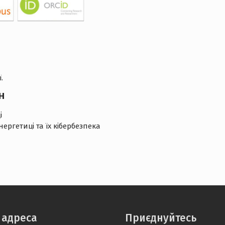
.
н
і
ргетиці та їх кібербезпека
 адреса
Приєднуйтесь