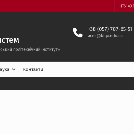
НТУ «Х
+38 (057) 707-65-51
aces@khpi.edu.ua
истем
ський політехнічний iнститут»
аука
Контакти