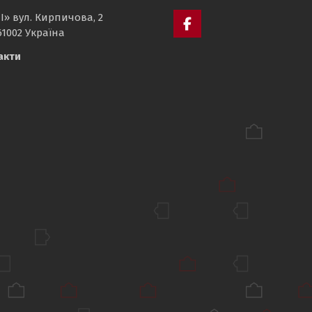
І» вул. Кирпичова, 2
61002 Україна
Пункт
акти
меню