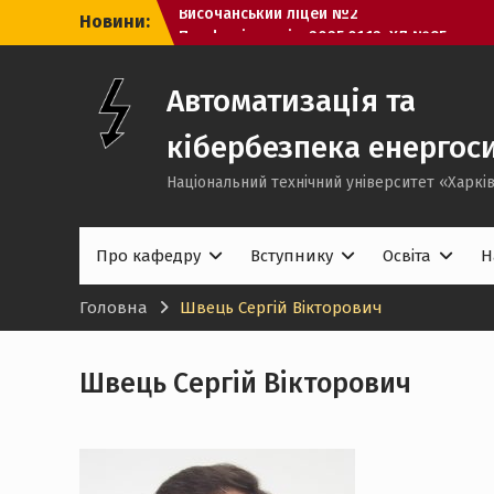
Перейти
Новини:
Профорієнтація, 2025.01.12, ХЛ №95
до
Профорієнтаційний захід із
вмісту
“Відокремлений структурний підрозділ
«Полтавський політехнічний фаховий
Автоматизація та
коледж НТУ «ХПІ» 15.01.2026
Профорієнтація, 2025.09.12,
кібербезпека енергос
Височанський ліцей №2
Національний технічний університет «Харків
Про кафедру
Вступнику
Освіта
Н
Головна
Швець Сергій Вікторович
Швець Сергій Вікторович