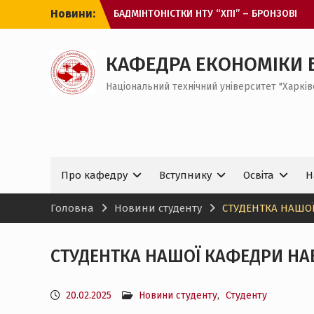
Перейти
Новини:
БАДМІНТОНІСТКИ НТУ “ХПІ” – БРОНЗОВІ
до
ПРИЗЕРКИ ЧЕМПІОНАТУ ЄВРОПИ
вмісту
З МІЖНАРОДНИМ ДНЕМ СТУДЕНТА!
ОНЛАЙН-ЗУСТРІЧ ДЛЯ ВСТУПНИКІВ ДО
КАФЕДРА ЕКОНОМІКИ 
МАГІСТРАТУРИ
Національний технічний університет "Харків
ЗАХІД ДЛЯ ЗДОБУВАЧІВ ВИЩОЇ ОСВІТИ
БАКАЛАВРСЬКОГО РІВНЯ НА КАФЕДРІ ЕБ І
МЕВ
Про кафедру
Вступнику
Освіта
Н
Головна
Новини студенту
СТУДЕНТКА НАШОЇ
СТУДЕНТКА НАШОЇ КАФЕДРИ НАВ
20.02.2025
Новини студенту
,
Студенту