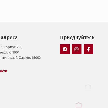
 адреса
Приєднуйтесь
”, корпус У-1,
ерх, к. 1001,
Пункт
Пункт
Пункт
пичова, 2, Харків, 61002
меню
меню
меню
акти