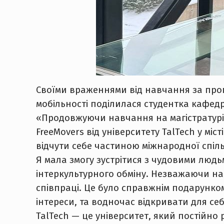
Своїми враженнями від навчання за пр
мобільності поділилася студентка кафедр
«Продовжуючи навчання на магістратурі,
FreeMovers від університету TalTech у міс
відчути себе частиною міжнародної спіл
Я мала змогу зустрітися з чудовими людь
інтеркультурного обміну. Незважаючи на р
співпраці. Це було справжнім подарунком
інтереси, та водночас відкривати для себ
TalTech — це університет, який постійно 