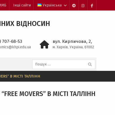
ЕММБ
Інші сайти
Українська
Пункт
Пункт
Пункт
меню
меню
меню
ЧНИХ ВІДНОСИН
) 707-68-53
вул. Кирпичова, 2,
omics@khpi.edu.ua
м. Харків, Україна, 61002
Пошук:
RS” В МІСТІ ТАЛЛІНН
FREE MOVERS” В МІСТІ ТАЛЛІНН