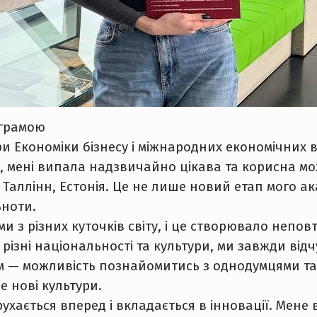
ограмою
и Економіки бізнесу і міжнародних економічних в
 мені випала надзвичайно цікава та корисна мо
ті Таллінн, Естонія. Це не лише новий етап мого 
ьноти.
ми з різних куточків світу, і це створювало непо
ізні національності та культури, ми завжди відчу
 — можливість познайомитись з однодумцями та др
е нові культури.
рухається вперед і вкладається в інновації. Мен