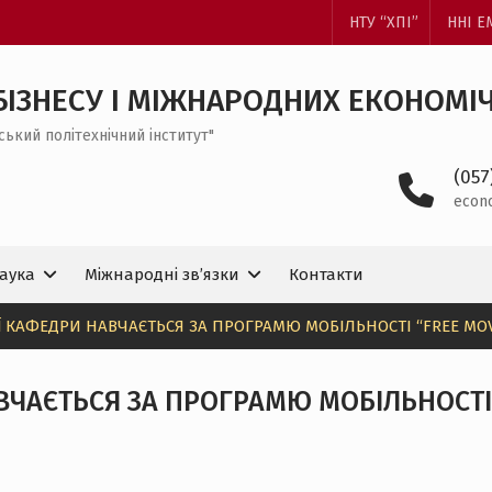
НТУ “ХПІ”
ННІ 
БІЗНЕСУ І МІЖНАРОДНИХ ЕКОНОМІ
ський політехнічний інститут"
(057
econ
аука
Міжнародні зв’язки
Контакти
 КАФЕДРИ НАВЧАЄТЬСЯ ЗА ПРОГРАМЮ МОБІЛЬНОСТІ “FREE MOVE
ЧАЄТЬСЯ ЗА ПРОГРАМЮ МОБІЛЬНОСТІ “