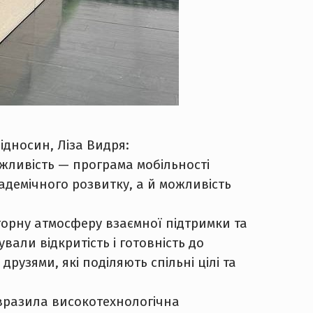
ідносин, Ліза Видря:
жливість — програма мобільності
академічного розвитку, а й можливість
вторну атмосферу взаємної підтримки та
вали відкритість і готовність до
узями, які поділяють спільні цілі та
е вразила високотехнологічна