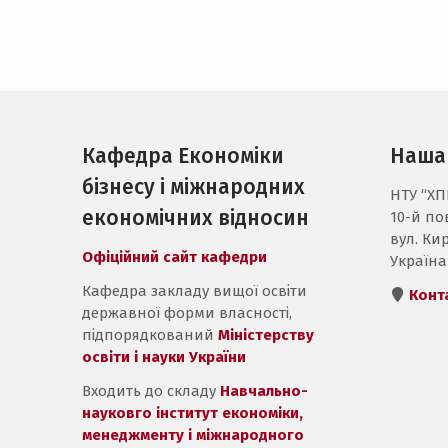
Кафедра Економіки
Наша
бізнесу і міжнародних
НТУ “ХПІ
економічних відносин
10-й пов
вул. Кир
Офіційний сайт кафедри
Україна
Кафедра закладу вищої освіти
Конт
державної форми власності,
підпорядкований
Міністерству
освіти і науки України
Входить до складу
Навчально-
науковго інститут економіки,
менеджменту і міжнародного