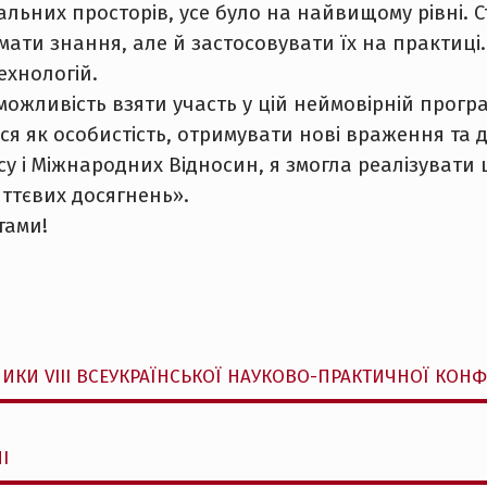
альних просторів, усе було на найвищому рівні.
ати знання, але й застосовувати їх на практиці.
ехнологій.
ожливість взяти участь у цій неймовірній програ
я як особистість, отримувати нові враження та д
су і Міжнародних Відносин, я змогла реалізувати 
иттєвих досягнень».
тами!
ИКИ VIII ВСЕУКРАЇНСЬКОЇ НАУКОВО-ПРАКТИЧНОЇ КОНФ
І