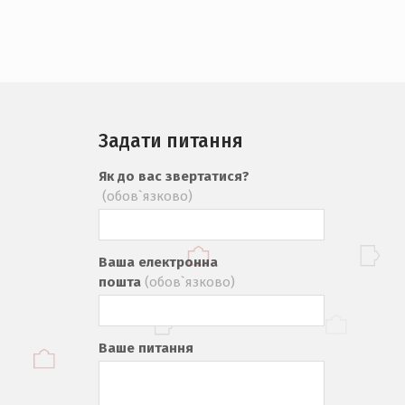
Задати питання
Як до вас звертатися?
(обов`язково)
Ваша електронна
пошта
(обов`язково)
Ваше питання