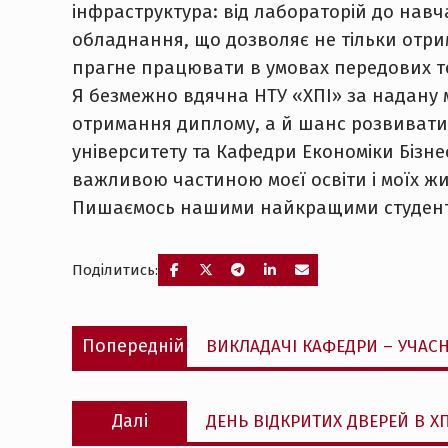
інфраструктура: від лабораторій до навч
обладнання, що дозволяє не тільки отрим
прагне працювати в умовах передових т
Я безмежно вдячна НТУ «ХПІ» за надану м
отримання диплому, а й шанс розвиватис
університету та Кафедри Економіки Бізне
важливою частиною моєї освіти і моїх ж
Пишаємось нашими найкращими студен
Поділитись:
Навігація
Попередній
Попередній
ВИКЛАДАЧІ КАФЕДРИ – УЧАСН
записів
запис:
Наступний
Далі
ДЕНЬ ВІДКРИТИХ ДВЕРЕЙ В ХП
запис: