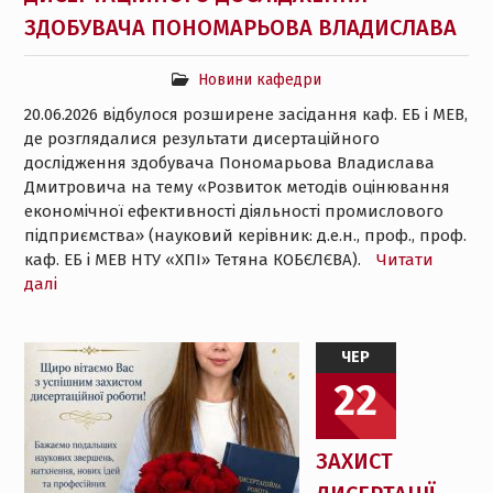
ЗДОБУВАЧА ПОНОМАРЬОВА ВЛАДИСЛАВА
Новини кафедри
20.06.2026 відбулося розширене засідання каф. ЕБ і МЕВ,
де розглядалися результати дисертаційного
дослідження здобувача Пономарьова Владислава
Дмитровича на тему «Розвиток методів оцінювання
економічної ефективності діяльності промислового
підприємства» (науковий керівник: д.е.н., проф., проф.
каф. ЕБ і МЕВ НТУ «ХПІ» Тетяна КОБЄЛЄВА).
Читати
далі
ЧЕР
22
ЗАХИСТ