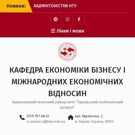
Перейти
Новини:
БАДМІНТОНІСТКИ НТУ
до
“ХПІ” – БРОНЗОВІ
вмісту
ПРИЗЕРКИ ЧЕМПІОНАТУ
ЄВРОПИ
Пункт
Пункт
Пункт
Лінки і мови
З МІЖНАРОДНИМ ДНЕМ
меню
меню
меню
СТУДЕНТА!
ОНЛАЙН-ЗУСТРІЧ ДЛЯ
ВСТУПНИКІВ ДО
МАГІСТРАТУРИ
ЗАХІД ДЛЯ ЗДОБУВАЧІВ
КАФЕДРА ЕКОНОМІКИ БІЗНЕСУ І
ВИЩОЇ ОСВІТИ
БАКАЛАВРСЬКОГО РІВНЯ
МІЖНАРОДНИХ ЕКОНОМІЧНИХ
НА КАФЕДРІ ЕБ І МЕВ
ВІДНОСИН
Національний технічний університет "Харківський політехнічний
інститут"
(057) 707-68-53
вул. Кирпичова, 2,
economics@khpi.edu.ua
м. Харків, Україна, 61002