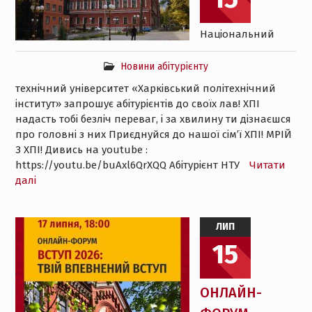
Національний
Новини абітурієнту
технічний університет «Харківський політехнічний
інститут» запрошує абітурієнтів до своїх лав! ХПІ
надасть тобі безліч переваг, і за хвилину ти дізнаєшся
про головні з них Приєднуйся до нашої сімʼї ХПІ! МРІЙ
З ХПІ! Дивись на youtube :
https://youtu.be/buAxl6QrXQQ Абітурієнт НТУ
Читати
далі
ЛИП
15
ОНЛАЙН-