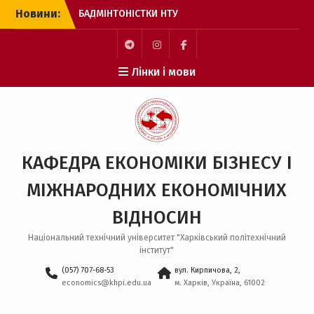
Перейти
Новини:
БАДМІНТОНІСТКИ НТУ
до
“ХПІ” – БРОНЗОВІ
вмісту
ПРИЗЕРКИ ЧЕМПІОНАТУ
ЄВРОПИ
Пункт
Пункт
Пункт
Лінки і мови
З МІЖНАРОДНИМ ДНЕМ
меню
меню
меню
СТУДЕНТА!
ОНЛАЙН-ЗУСТРІЧ ДЛЯ
ВСТУПНИКІВ ДО
МАГІСТРАТУРИ
ЗАХІД ДЛЯ ЗДОБУВАЧІВ
КАФЕДРА ЕКОНОМІКИ БІЗНЕСУ І
ВИЩОЇ ОСВІТИ
БАКАЛАВРСЬКОГО РІВНЯ
МІЖНАРОДНИХ ЕКОНОМІЧНИХ
НА КАФЕДРІ ЕБ І МЕВ
ВІДНОСИН
Національний технічний університет "Харківський політехнічний
інститут"
(057) 707-68-53
вул. Кирпичова, 2,
economics@khpi.edu.ua
м. Харків, Україна, 61002