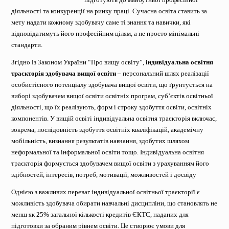
діяльності та конкуренції на ринку праці. Сучасна освіта ставить за
мету надати кожному здобувачу саме ті знання та навички, які
відповідатимуть його професійним цілям, а не просто мінімальні
стандарти.
Згідно із Законом України “Про вищу освіту”,
індивідуальна освітня
траєкторія здобувача вищої освіти
– персональний шлях реалізації
особистісного потенціалу здобувача вищої освіти, що ґрунтується на
виборі здобувачем вищої освіти освітніх програм, суб’єктів освітньої
діяльності, що їх реалізують, форм і строку здобуття освіти, освітніх
компонентів. У вищій освіті індивідуальна освітня траєкторія включає,
зокрема, послідовність здобуття освітніх кваліфікацій, академічну
мобільність, визнання результатів навчання, здобутих шляхом
неформальної та інформальної освіти тощо. Індивідуальна освітня
траєкторія формується здобувачем вищої освіти з урахуванням його
здібностей, інтересів, потреб, мотивації, можливостей і досвіду
Однією з важливих переваг індивідуальної освітньої траєкторії є
можливість здобувача обирати навчальні дисципліни, що становлять не
менш як 25% загальної кількості кредитів ЄКТС, наданих для
підготовки за обраним рівнем освіти. Це створює умови для