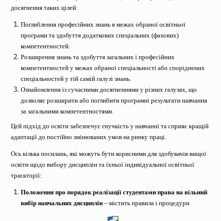
досягнення таких цілей:
Поглиблення професійних знань в межах обраної освітньої
програми та здобуття додаткових спеціальних (фахових)
компетентностей.
Розширення знань та здобуття загальних і професійних
компетентностей у межах обраної спеціальності або споріднених
спеціальностей у тій самій галузі знань.
Ознайомлення із сучасними досягненнями у різних галузях, що
дозволяє розширити або поглибити програмні результати навчання
за загальними компетентностями.
Цей підхід до освіти забезпечує гнучкість у навчанні та сприяє кращій
адаптації до постійно змінюваних умов на ринку праці.
Ось кілька посилань, які можуть бути корисними для здобувачів вищої
освіти щодо вибору дисциплін та їхньої індивідуальної освітньої
траєкторії:
Положення про порядок реалізації студентами права на вільний
вибір навчальних дисциплін
– містить правила і процедури