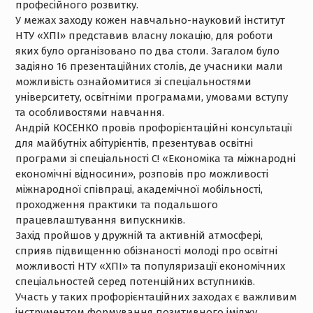
професійного розвитку.
У межах заходу кожен навчально-науковий інститут
НТУ «ХПІ» представив власну локацію, для роботи
яких було організовано по два столи. Загалом було
задіяно 16 презентаційних столів, де учасники мали
можливість ознайомитися зі спеціальностями
університету, освітніми програмами, умовами вступу
та особливостями навчання.
Андрій КОСЕНКО провів профорієнтаційні консультації
для майбутніх абітурієнтів, презентував освітні
програми зі спеціальності С! «Економіка та міжнародні
економічні відносини», розповів про можливості
міжнародної співпраці, академічної мобільності,
проходження практики та подальшого
працевлаштування випускників.
Захід пройшов у дружній та активній атмосфері,
сприяв підвищенню обізнаності молоді про освітні
можливості НТУ «ХПІ» та популяризації економічних
спеціальностей серед потенційних вступників.
Участь у таких профорієнтаційних заходах є важливим
інструментом формування позитивного іміджу