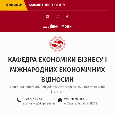
Перейти
Новини:
БАДМІНТОНІСТКИ НТУ
до
“ХПІ” – БРОНЗОВІ
вмісту
ПРИЗЕРКИ ЧЕМПІОНАТУ
ЄВРОПИ
Пункт
Пункт
Пункт
Лінки і мови
З МІЖНАРОДНИМ ДНЕМ
меню
меню
меню
СТУДЕНТА!
ОНЛАЙН-ЗУСТРІЧ ДЛЯ
ВСТУПНИКІВ ДО
МАГІСТРАТУРИ
ЗАХІД ДЛЯ ЗДОБУВАЧІВ
КАФЕДРА ЕКОНОМІКИ БІЗНЕСУ І
ВИЩОЇ ОСВІТИ
БАКАЛАВРСЬКОГО РІВНЯ
МІЖНАРОДНИХ ЕКОНОМІЧНИХ
НА КАФЕДРІ ЕБ І МЕВ
ВІДНОСИН
Національний технічний університет "Харківський політехнічний
інститут"
(057) 707-68-53
вул. Кирпичова, 2,
economics@khpi.edu.ua
м. Харків, Україна, 61002