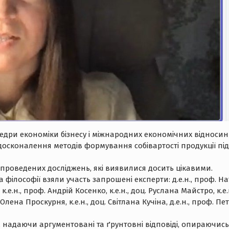
едри економіки бізнесу і міжнародних економічних відносин
осконалення методів формування собівартості продукції під
роведених досліджень, які виявилися досить цікавими.
філософії взяли участь запрошені експерти: д.е.н., проф. На
.е.н., проф. Андрій Косенко, к.е.н., доц. Руслана Майстро, к.е.
ц. Олена Проскурня, к.е.н., доц. Світлана Кучіна, д.е.н., проф. П
, надаючи аргументовані та ґрунтовні відповіді, опираючись