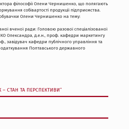
доктора філософії Олени Чернишенко, що полягають
рмування собівартості продукції підприємства.
здобувачки Олени Чернишенко на тему:
ної вченої ради: Головою разової спеціалізованої
НКО Олександра, д.е.н., проф. кафедри маркетингу
роф., завідувач кафедри публічного управління та
і оподаткування Полтавського державного
 – СТАН ТА ПЕРСПЕКТИВИ”