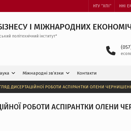
НТУ “ХПІ”
ННІ 
БІЗНЕСУ І МІЖНАРОДНИХ ЕКОНОМІ
ський політехнічний інститут"
(057
econ
аука
Міжнародні зв’язки
Контакти
ГЛЯД ДИСЕРТАЦІЙНОЇ РОБОТИ АСПІРАНТКИ ОЛЕНИ ЧЕРНИШЕН
ЦІЙНОЇ РОБОТИ АСПІРАНТКИ ОЛЕНИ Ч