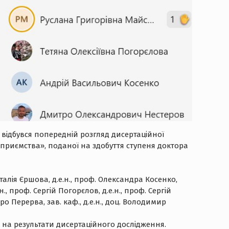
 відбувся попередній розгляд дисертаційної
приємства», поданої на здобуття ступеня доктора
талія Єршова, д.е.н., проф. Олександра Косенко,
н., проф. Сергій Погорєлов, д.е.н., проф. Сергій
етро Перерва, зав. каф., д.е.н., доц. Володимир
 на результати дисертаційного дослідження.