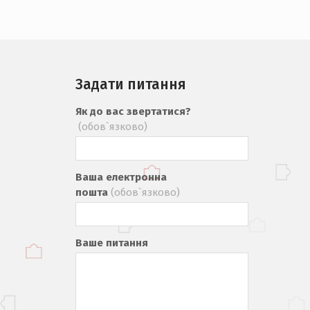
Задати питання
Як до вас звертатися?
(обов`язково)
Ваша електронна
пошта
(обов`язково)
Ваше питання