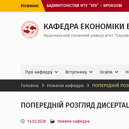
Перейти
Новини:
БАДМІНТОНІСТКИ НТУ “ХПІ” – БРОНЗОВІ
до
ПРИЗЕРКИ ЧЕМПІОНАТУ ЄВРОПИ
вмісту
З МІЖНАРОДНИМ ДНЕМ СТУДЕНТА!
ОНЛАЙН-ЗУСТРІЧ ДЛЯ ВСТУПНИКІВ ДО
КАФЕДРА ЕКОНОМІКИ 
МАГІСТРАТУРИ
Національний технічний університет "Харків
ЗАХІД ДЛЯ ЗДОБУВАЧІВ ВИЩОЇ ОСВІТИ
БАКАЛАВРСЬКОГО РІВНЯ НА КАФЕДРІ ЕБ І
МЕВ
Про кафедру
Вступнику
Освіта
Н
Головна
Новини кафедри
ПОПЕРЕДНІЙ РОЗ
ПОПЕРЕДНІЙ РОЗГЛЯД ДИСЕРТА
14.02.2026
Новини кафедри