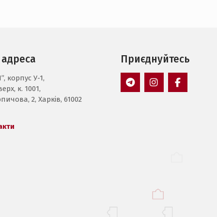
 адреса
Приєднуйтесь
”, корпус У-1,
ерх, к. 1001,
Пункт
Пункт
Пункт
пичова, 2, Харків, 61002
меню
меню
меню
акти