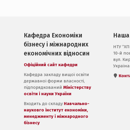
Кафедра Економіки
Наша
бізнесу і міжнародних
НТУ “ХПІ
економічних відносин
10-й пов
вул. Кир
Офіційний сайт кафедри
Україна
Кафедра закладу вищої освіти
Конт
державної форми власності,
підпорядкований
Міністерству
освіти і науки України
Входить до складу
Навчально-
науковго інститут економіки,
менеджменту і міжнародного
бізнесу