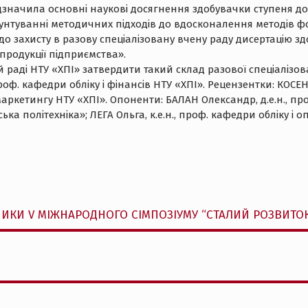
 відзначила основні наукові досягнення здобувачки ступеня 
унтуванні методичних підходів до вдосконалення методів фо
до захисту в разову спеціалізовану вчену раду дисертацію 
продукції підприємства».
раді НТУ «ХПІ» затвердити такий склад разової спеціалізова
оф. кафедри обліку і фінансів НТУ «ХПІ». Рецензентки: КОСЕ
 маркетингу НТУ «ХПІ». Опоненти: БАЛАН Олександр, д.е.н., п
ка політехніка»; ЛЕГА Ольга, к.е.н., проф. кафедри обліку 
ИКИ V МІЖНАРОДНОГО СІМПОЗІУМУ “СТАЛИЙ РОЗВИТОК