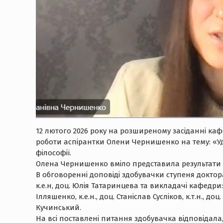
12 лютого 2026 року на розширеному засіданні каф
роботи аспірантки Олени Чернишенко на тему: «Уд
філософії.
Олена Чернишенко вміло представила результати п
В обговоренні доповіді здобувачки ступеня доктора 
к.е.н, доц. Юлія Татаринцева та викладачі кафедри: к
Ілляшенко, к.е.н., доц. Станіслав Сусліков, к.т.н., до
Кучинський.
На всі поставлені питання здобувачка відповідала