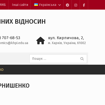
ЕММБ
Інші сайти
Українська
Пункт
Пункт
Пункт
меню
меню
меню
ЧНИХ ВІДНОСИН
) 707-68-53
вул. Кирпичова, 2,
omics@khpi.edu.ua
м. Харків, Україна, 61002
Пошук:
КО
ЕРНИШЕНКО