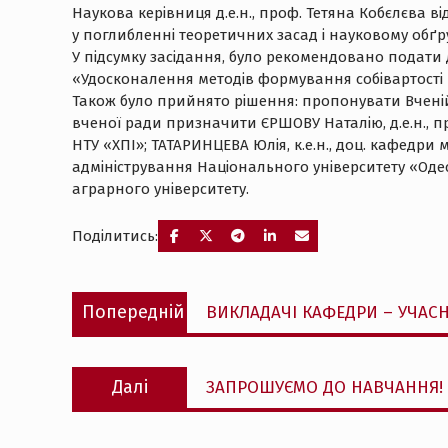
Наукова керівниця д.е.н., проф. Тетяна Кобєлєва
у поглибленні теоретичних засад і науковому обґр
У підсумку засідання, було рекомендовано подати 
«Удосконалення методів формування собівартості 
Також було прийнято рішення: пропонувати Вченій 
вченої ради призначити ЄРШОВУ Наталію, д.е.н., пр
НТУ «ХПІ»; ТАТАРИНЦЕВА Юлія, к.е.н., доц. кафедри
адміністрування Національного університету «Одесь
аграрного університету.
Поділитись:
Навігація
Попередній
Попередній
ВИКЛАДАЧІ КАФЕДРИ – УЧАСН
записів
запис:
Наступний
Далі
ЗАПРОШУЄМО ДО НАВЧАННЯ!
запис: