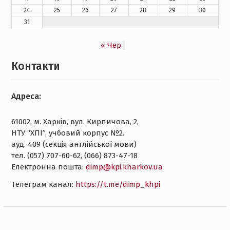
24
25
26
27
28
29
30
31
« Чер
Контакти
Адреса:
61002, м. Харків, вул. Кирпичова, 2,
НТУ “ХПІ”, учбовий корпус №2.
ауд. 409 (секція англійської мови)
тел. (057) 707-60-62, (066) 873-47-18
Електронна пошта:
dimp@kpi.kharkov.ua
Tелеграм канал:
https://t.me/dimp_khpi