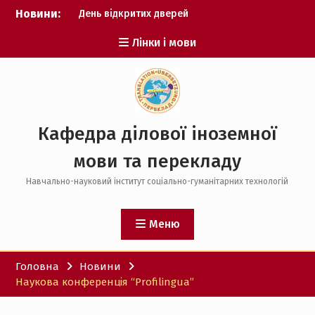
Перейти
Новини:
День відкритих дверей
до
Результати фонетичного
вмісту
Лінки і мови
конкурсу
Проєктування цифрових
курсів
Кафедра ділової іноземної
мови та перекладу
Навчально-науковий інститут соціально-гуманітарних технологій
Меню
Головна
Новини
Наукова конференція “Profilingua”