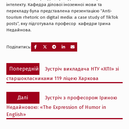
інтелекту. Кафедра ділової іноземної мови та
перекладу була представлена презентацією “Anti-
tourism rhetoric on digital media: a case study of TikTok
posts”, яку підготувала професор кафедри Ірина
Недайнова.
Поділитись:
Навігація
Попередній
Попередній
Зустріч викладача НТУ «ХПІ» зі
записів
запис:
старшокласниками 119 ліцею Харкова
Наступний
Далі
Зустріч з професором Іриною
запис:
Недайновою: «The Expression of Humor in
English»