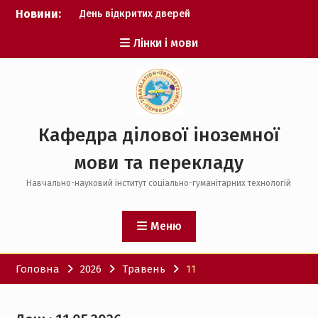
Перейти
Новини:
День відкритих дверей
до
Результати фонетичного
вмісту
Лінки і мови
конкурсу
Проєктування цифрових
курсів
Кафедра ділової іноземної
мови та перекладу
Навчально-науковий інститут соціально-гуманітарних технологій
Меню
Головна
2026
Травень
11