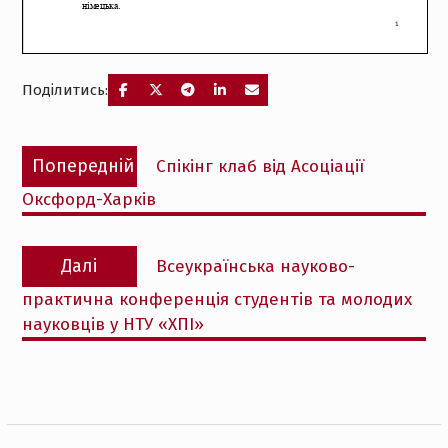
Поділитись:
Навігація
Попередній
Попередній
Cпікінг клаб від Асоціації
записів
запис:
Оксфорд-Харків
Наступний
Далі
Всеукраїнська науково-
запис:
практична конференція студентів та молодих
науковців у НТУ «ХПІ»