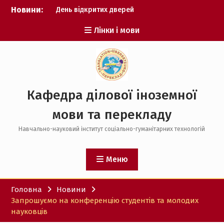
Перейти
Новини:
День відкритих дверей
до
Результати фонетичного
вмісту
Лінки і мови
конкурсу
Проєктування цифрових
курсів
Кафедра ділової іноземної
мови та перекладу
Навчально-науковий інститут соціально-гуманітарних технологій
Меню
Головна
Новини
Запрошуємо на конференцію студентів та молодих
науковців