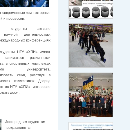
ют современные компьютерные
й и процессов.
и студенты активно
 научной деятельностью,
 международных конференциях
студенты НТУ «ХПИ» имеют
ь заниматься различными
та в спортивных комплексах
шего университета,
лизовать себя, участвуя в
ческих коллективах Дворца
ентов НТУ «ХПИ», интересно
одить досуг.
Иногородним студентам
представляется