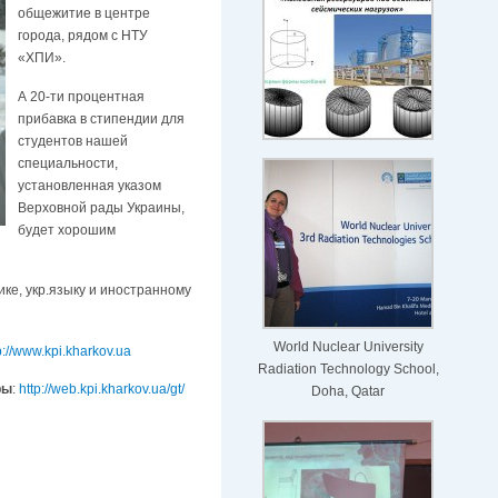
общежитие в центре
города, рядом с НТУ
«ХПИ».
А 20-ти процентная
прибавка в стипендии для
студентов нашей
специальности,
установленная указом
Верховной рады Украины,
будет хорошим
е, укр.языку и иностранному
World Nuclear University
p://www.kpi.kharkov.ua
Radiation Technology School,
ры
:
http://web.kpi.kharkov.ua/gt/
Doha, Qatar