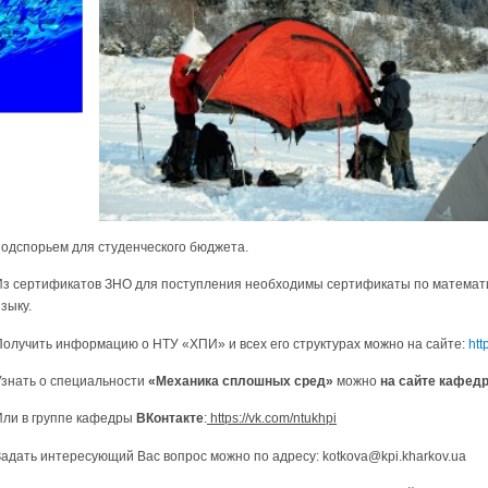
подспорьем для студенческого бюджета.
Из сертификатов ЗНО для поступления необходимы сертификаты по математик
зыку.
Получить информацию о НТУ «ХПИ» и всех его структурах можно на сайте:
htt
Узнать о специальности
«Механика сплошных сред»
можно
на сайте кафед
Или в группе кафедры
ВКонтакте
:
https://vk.com/ntukhpi
Задать интересующий Вас вопрос можно по адресу: kotkova@kpi.kharkov.ua