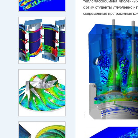
тепломассообмена, численных
с этим студенты углубленно и
современные программные ком