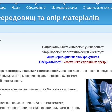
едра
Наука
Образование
Методматериалы
Студенческая жизн
середовищ та опір матеріалів
н
Национальный технический университет
“Харьковский политехнический институт”
Инженерно-физический факультет
Специальность:
«Механика сплошных сред»
ра газогидромеханики и тепломассообмена
приглашает юношей и девуше
е фундаментальное образование, которое будет Вам
й деятельности.
 и
магистров
по специальности
«Механика сплошных
а».
альное образование в области математики,
ированного твердого тела, газогидродинамики, теории