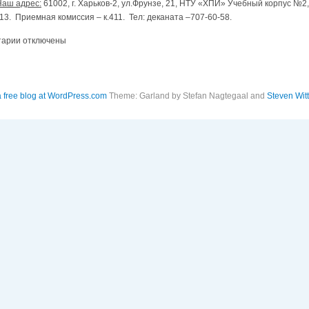
Наш адрес:
61002, г. Харьков-2, ул.Фрунзе, 21, НТУ «ХПИ» Учебный корпус №2,
13. Приемная комиссия – к.411. Тел: деканата –707-60-58.
к
тарии
отключены
записи
a free blog at WordPress.com
Theme: Garland by Stefan Nagtegaal and
Steven Wit