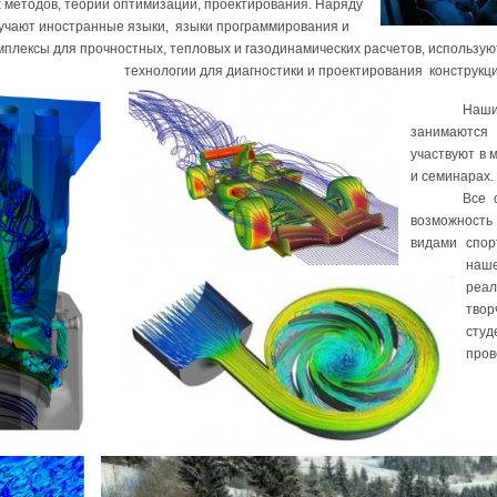
 методов, теории оптимизации, проектирования. Наряду
зучают иностранные языки, языки программирования и
плексы для прочностных, тепловых и газодинамических расчетов, использу
технологии для диагностики и проектирования конструкци
Наш
занимаются
участвуют в
и семинарах.
Все 
возможност
видами спор
на
реа
твор
студ
пров