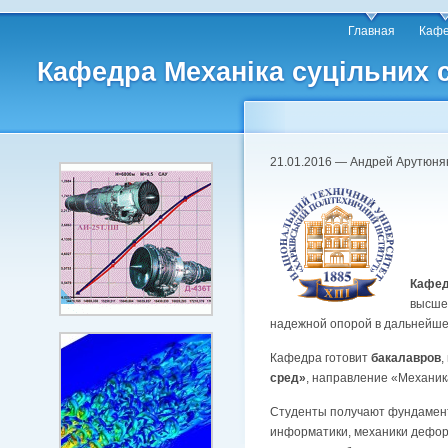
Главная
Каф
Кафедра Механіка суцільних 
21.01.2016 — Андрей Арутюня
Кафед
высше
надежной опорой в дальнейше
Кафедра готовит
бакалавров
,
сред»
, направление «Механик
Студенты получают фундамент
информатики, механики деформ