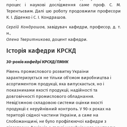
процес і наукові дослідження саме проф. С. М.
Терентьєвим. Далі цю роботу продовжили професори
К. І. Діденко і С. І. Кондрашов.
Сергій Кондрашов
, завідувач кафедри, професор, д. т.
н.,
Олена Тверитникова
, доцент кафедри.
Історія кафедри КРСКД
30-років кафедрі КРСКД/ПМНК
Рівень промислового розвитку України
характеризується не тільки об’ємом виробництва і
асортиментом продукції, яка випускається, но і
показниками якості продукції, надійності та
довговічності промислового обладнання.
Невід’ємною складовою системи оцінки якості
продукції є неруйнівний контроль. У 90-х роках на
території східної частини України, а саме на
Слобожанщині, не було профілюючої кафедри з