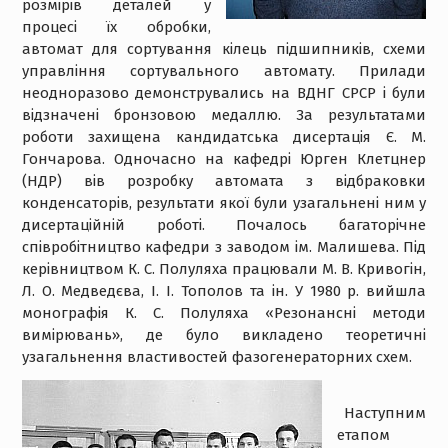
розмірів деталей у
процесі їх обробки,
автомат для сортування кілець підшипників, схеми
управління сортувального автомату. Прилади
неодноразово демонструвались на ВДНГ СРСР і були
відзначені бронзовою медаллю. За результатами
роботи захищена кандидатська дисертація Є. М.
Гончарова. Одночасно на кафедрі Юрген Клетцнер
(НДР) вів розробку автомата з відбраковки
конденсаторів, результати якої були узагальнені ним у
дисертаційній роботі. Почалось багаторічне
співробітництво кафедри з заводом ім. Малишева. Під
керівництвом К. С. Полуляха працювали М. В. Кривогін,
Л. О. Медведєва, І. І. Тополов та ін. У 1980 р. вийшла
монографія К. С. Полуляха «Резонансні методи
вимірювань», де було викладено теоретичні
узагальнення властивостей фазогенераторних схем.
Наступним
етапом