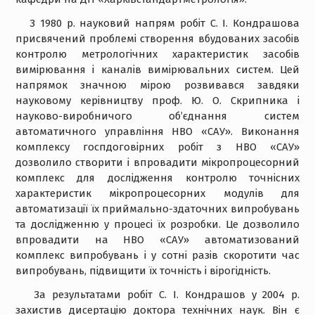
З 1980 р. науковий напрям робіт С. І. Кондрашова
присвячений проблемі створення вбудованих засобів
контролю метрологічних характеристик засобів
вимірювання і каналів вимірювальних систем. Цей
напрямок значною мірою розвивався завдяки
науковому керівництву проф. Ю. О. Скрипника і
науково-виробничого об’єднання систем
автоматичного управління НВО «САУ». Виконання
комплексу госпдоговірних робіт з НВО «САУ»
дозволило створити і впровадити мікропроцесорний
комплекс для дослідження контролю точнісних
характеристик мікропроцесорних модулів для
автоматизації їх приймально-здаточних випробувань
та дослідженню у процесі їх розробки. Це дозволило
впровадити на НВО «САУ» автоматизований
комплекс випробувань і у сотні разів скоротити час
випробувань, підвищити їх точність і вірогідність.
За результатами робіт С. І. Кондрашов у 2004 р.
захистив дисертацію доктора технічних наук. Він є