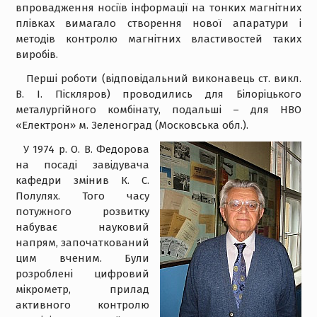
впровадження носіїв інформації на тонких магнітних
плівках вимагало створення нової апаратури і
методів контролю магнітних властивостей таких
виробів.
Перші роботи (відповідальний виконавець ст. викл.
В. І. Піскляров) проводились для Білоріцького
металургійного комбінату, подальші – для НВО
«Електрон» м. Зеленоград (Московська обл.).
У 1974 р. О. В. Федорова
на посаді завідувача
кафедри змінив К. С.
Полулях. Того часу
потужного розвитку
набуває науковий
напрям, започаткований
цим вченим. Були
розроблені цифровий
мікрометр, прилад
активного контролю