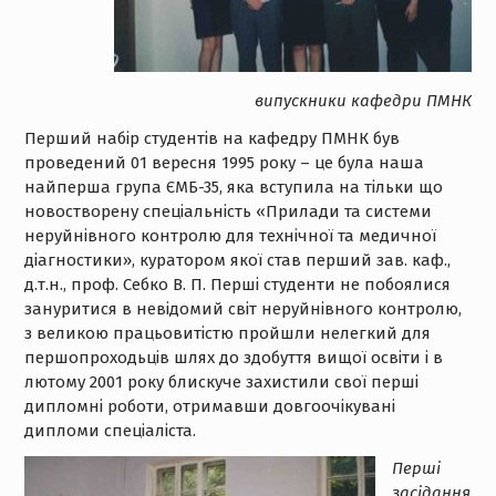
випускники кафедри ПМНК
Перший набір студентів на кафедру ПМНК був
проведений 01 вересня 1995 року – це була наша
найперша група ЄМБ-35, яка вступила на тільки що
новостворену спеціальність «Прилади та системи
неруйнівного контролю для технічної та медичної
діагностики», куратором якої став перший зав. каф.,
д.т.н., проф. Себко В. П. Перші студенти не побоялися
зануритися в невідомий світ неруйнівного контролю,
з великою працьовитістю пройшли нелегкий для
першопроходьців шлях до здобуття вищої освіти і в
лютому 2001 року блискуче захистили свої перші
дипломні роботи, отримавши довгоочікувані
дипломи спеціаліста.
Перші
засідання