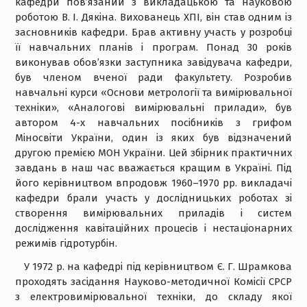
кафедри пов’язаний з викладацькою та науковою
роботою В. І. Дякіна. Вихованець ХПІ, він став одним із
засновників кафедри. Брав активну участь у розробці
її навчальних планів і програм. Понад 30 років
виконував обов’язки заступника завідувача кафедри,
був членом вченої ради факультету. Розробив
навчальні курси «Основи метрології та вимірювальної
техніки», «Аналогові вимірювальні прилади», був
автором 4-х навчальних посібників з грифом
Міносвіти України, один із яких був відзначений
другою премією МОН України. Цей збірник практичних
завдань в наш час вважається кращим в Україні. Під
його керівництвом впродовж 1960–1970 рр. викладачі
кафедри брали участь у дослідницьких роботах зі
створення вимірювальних приладів і систем
дослідження кавітаційних процесів і нестаціонарних
режимів гідротурбін.
У 1972 р. на кафедрі під керівництвом Є. Г. Шрамкова
проходять засідання Науково-методичної Комісії СРСР
з електровимірювальної техніки, до складу якої