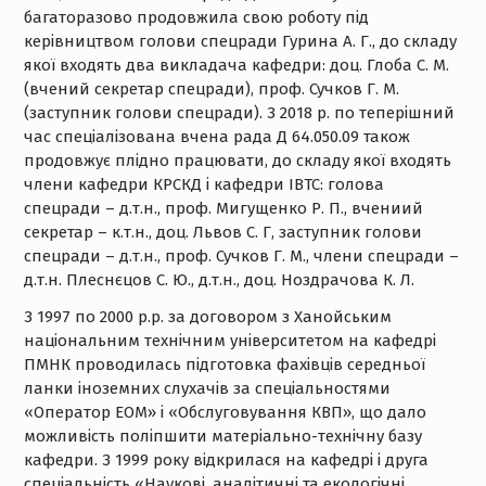
багаторазово продовжила свою роботу під
керівництвом голови спецради Гурина А. Г., до складу
якої входять два викладача кафедри: доц. Глоба С. М.
(вчений секретар спецради), проф. Сучков Г. М.
(заступник голови спецради). З 2018 р. по теперішний
час спеціалізована вчена рада Д 64.050.09 також
продовжує плідно працювати, до складу якої входять
члени кафедри КРСКД і кафедри ІВТС: голова
спецради – д.т.н., проф. Мигущенко Р. П., вчениий
секретар – к.т.н., доц. Львов С. Г, заступник голови
спецради – д.т.н., проф. Сучков Г. М., члени спецради –
д.т.н. Плеснєцов С. Ю., д.т.н., доц. Ноздрачова К. Л.
З 1997 по 2000 р.р. за договором з Ханойським
національним технічним університетом на кафедрі
ПМНК проводилась підготовка фахівців середньої
ланки іноземних слухачів за спеціальностями
«Оператор ЕОМ» і «Обслуговування КВП», що дало
можливість поліпшити матеріально-технічну базу
кафедри. З 1999 року відкрилася на кафедрі і друга
спеціальність «Наукові, аналітичні та екологічні