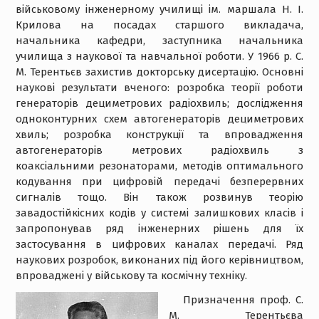
військовому інженерному училищі ім. маршала Н. І.
Крилова на посадах старшого викладача,
начальника кафедри, заступника начальника
училища з наукової та навчальної роботи. У 1966 р. С.
М. Терентьєв захистив докторську дисертацію. Основні
наукові результати вченого: розробка теорії роботи
генераторів дециметрових радіохвиль; дослідження
одноконтурних схем автогенераторів дециметрових
хвиль; розробка конструкції та впровадження
автогенераторів метрових радіохвиль з
коаксіальними резонаторами, методів оптимального
кодування при цифровій передачі безперервних
сигналів тощо. Він також розвинув теорію
завадостійкісних кодів у системі залишкових класів і
запропонував ряд інженерних рішень для їх
застосування в цифрових каналах передачі. Ряд
наукових розробок, виконаних під його керівництвом,
впроваджені у військову та космічну техніку.
Призначення проф. С.
М. Терентьєва