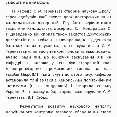
свідоцтв на винаходи.
На кафедрі С. М. Терентьєв створив наукову школу,
серед здобутків якої захист двох докторських та 11
кандидатських дисертацій. Під його керівництвом
захистили кандидатські дисертації С. І. Кондрашов, О.
П. Давиденко. Він сприяв також захистові докторських
дисертацій В. П. Себка, О. І. Овчаренка, К. І. Діденка та
багатьох інших науковців, які спілкувались з С. М.
Терентьєвим, як заступником голови спеціалізованої
вченої ради ХПІ. До 100-річчя заснування ХПІ на
кафедрі ВІТ вперше у СРСР був створений клас
мікропроцесорних промислових систем на базі
засобів МікроДАТ, який існує і до цього часу. Кафедра
встановила тісні зв’язки з Ханойським політехнічним
інститутом (С. І. Кондрашов) і створила спільну
Україно-В’єтнамську лабораторію, якою керували С. М.
Терентьєв і В. П. Себко.
Результатом розвитку наукового напряму
неруйнівного контролю газового обладнання стало