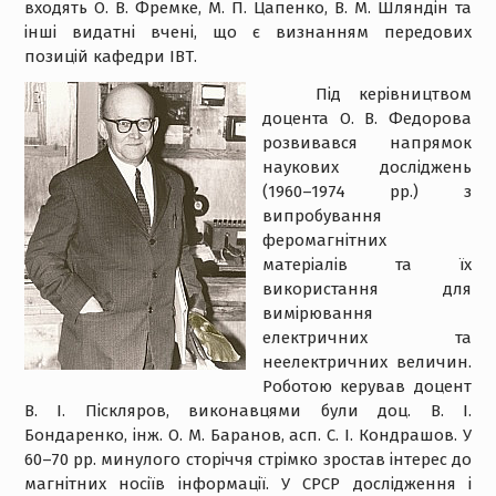
входять О. В. Фремке, М. П. Цапенко, В. М. Шляндін та
інші видатні вчені, що є визнанням передових
позицій кафедри ІВТ.
Під керівництвом
доцента О. В. Федорова
розвивався напрямок
наукових досліджень
(1960–1974 рр.) з
випробування
феромагнітних
матеріалів та їх
використання для
вимірювання
електричних та
неелектричних величин.
Роботою керував доцент
В. І. Піскляров, виконавцями були доц. В. І.
Бондаренко, інж. О. М. Баранов, асп. С. І. Кондрашов. У
60–70 рр. минулого сторіччя стрімко зростав інтерес до
магнітних носіїв інформації. У СРСР дослідження і