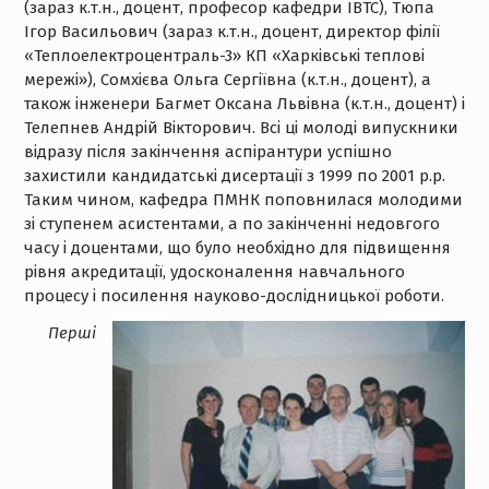
(зараз к.т.н., доцент, професор кафедри ІВТС), Тюпа
Ігор Васильович (зараз к.т.н., доцент, директор філії
«Теплоелектроцентраль-3» КП «Харківські теплові
мережі»), Сомхієва Ольга Сергіївна (к.т.н., доцент), а
також інженери Багмет Оксана Львівна (к.т.н., доцент) і
Телепнев Андрій Вікторович. Всі ці молоді випускники
відразу після закінчення аспірантури успішно
захистили кандидатські дисертації з 1999 по 2001 р.р.
Таким чином, кафедра ПМНК поповнилася молодими
зі ступенем асистентами, а по закінченні недовгого
часу і доцентами, що було необхідно для підвищення
рівня акредитації, удосконалення навчального
процесу і посилення науково-дослідницької роботи.
Перші