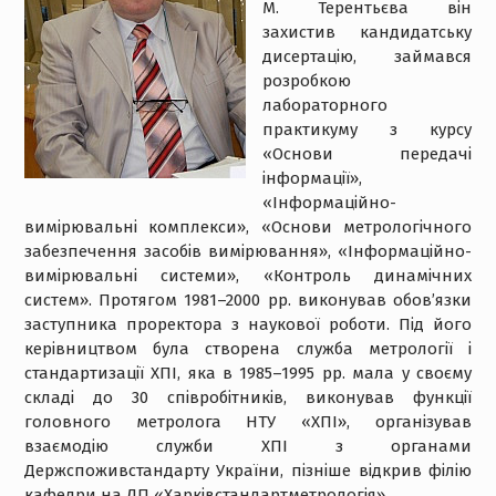
М. Терентьєва він
захистив кандидатську
дисертацію, займався
розробкою
лабораторного
практикуму з курсу
«Основи передачі
інформації»,
«Інформаційно-
вимірювальні комплекси», «Основи метрологічного
забезпечення засобів вимірювання», «Інформаційно-
вимірювальні системи», «Контроль динамічних
систем». Протягом 1981–2000 рр. виконував обов’язки
заступника проректора з наукової роботи. Під його
керівництвом була створена служба метрології і
стандартизації ХПІ, яка в 1985–1995 рр. мала у своєму
складі до 30 співробітників, виконував функції
головного метролога НТУ «ХПІ», організував
взаємодію служби ХПІ з органами
Держспоживстандарту України, пізніше відкрив філію
кафедри на ДП «Харківстандартметрологія».