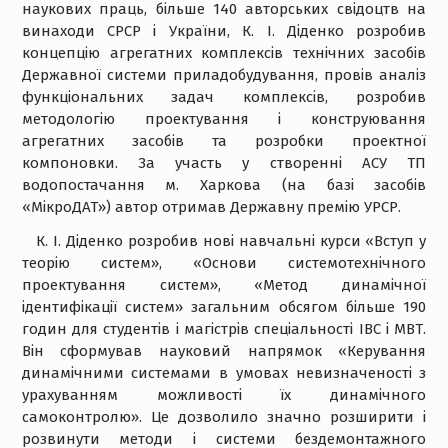
наукових праць, більше 140 авторських свідоцтв на
винаходи СРСР і України, К. І. Діденко розробив
концепцію агрегатних комплексів технічних засобів
Державної системи приладобудування, провів аналіз
функціональних задач комплексів, розробив
методологію проектування і конструювання
агрегатних засобів та розробки проектної
компоновки. За участь у створенні АСУ ТП
водопостачання м. Харкова (на базі засобів
«МікроДАТ») автор отримав Державну премію УРСР.
К. І. Діденко розробив нові навчальні курси «Вступ у
теорію систем», «Основи системотехнічного
проектування систем», «Метод динамічної
ідентифікації систем» загальним обсягом більше 190
годин для студентів і магістрів спеціальності ІВС і МВТ.
Він сформував науковий напрямок «Керування
динамічними системами в умовах невизначеності з
урахуванням можливості їх динамічного
самоконтролю». Це дозволило значно розширити і
розвинути методи і системи бездемонтажного