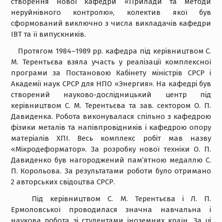
створення нової кафедри «Прилади та методи
неруйнівного контролю», колектив якої був
сформований виключно з числа викладачів кафедри
ІВТ та її випускників.
Протягом 1984–1989 рр. кафедра під керівництвом С.
М. Терентьєва взяла участь у реалізації комплексної
програми за Постановою Кабінету міністрів СРСР і
Академії наук СРСР для НПО «Энергия». На кафедрі був
створений науково-дослідницький центр під
керівництвом С. М. Терентьєва та зав. сектором О. П.
Давиденка. Робота виконувалася спільно з кафедрою
фізики металів та напівпровідників і кафедрою опору
матеріалів ХПІ. Весь комплекс робіт мав назву
«Мікродеформатор». За розробку нової техніки О. П.
Давиденко був нагороджений пам’ятною медаллю С.
П. Корольова. За результатами роботи було отримано
2 авторських свідоцтва СРСР.
Під керівництвом С. М. Терентьєва і Л. П.
Ермоловської проводилася значна навчальна і
наукова робота зі студентами іноземних країн. За ці