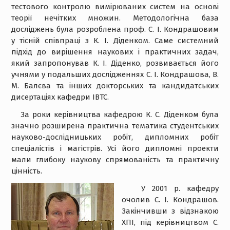
тестового контролю вимірюваних систем на основі
теорії нечітких множин. Методологічна база
досліджень була розроблена проф. С. І. Кондрашовим
у тісній співпраці з К. І. Діденком. Саме системний
підхід до вирішення наукових і практичних задач,
який запропонував К. І. Діденко, розвивається його
учнями у подальших дослідженнях С. І. Кондрашова, В.
М. Балєва та інших докторських та кандидатських
дисертаціях кафедри ІВТС.
За роки керівництва кафедрою К. С. Діденком була
значно розширена практична тематика студентських
науково-дослідницьких робіт, дипломних робіт
спеціалістів і магістрів. Усі його дипломні проекти
мали глибоку наукову спрямованість та практичну
цінність.
У 2001 р. кафедру
очолив С. І. Кондрашов.
Закінчивши з відзнакою
ХПІ, під керівництвом С.