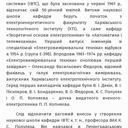
системи» (ІВТС), що була заснована у червні 1961 р.,
відзначає свій 50-річний ювілей. Витоки наукової
школи кафедри беруть початок з
електроенергетичного факультету Харківського
технологічного інституту (ХТІ), а саме кафедр
«Теоретичні основи електротехніки» та «Автоматика і
телемеханіка». Перший випуск інженерів зі
спеціалізації «Електровимірювальна техніка» відбувся
в 1954 р. (група Е-39б). Впродовж 1961–1974 рр. кафедру
«Електровимірювальна техніка» очолював перший
завідувач – Олександр Васильович Федоров, відомий
фахівець у галузі електромагнітних вимірювань,
випускник Харківського електротехнічного інституту.
Серед перших викладачів кафедри були В. І. Дякін, В. І.
Піскляров, В. І. Бондаренко, В. О. Федоров, К. С. Полулях
і О. П. Копняєва – дочка видатного вченого-
електротехніка П. П. Копняєва.
Слід відзначити вагомий внесок у створення
наукової школи кафедри ІВТС к. т. н., професора ВАК К.
С. Полуляха. Він навчався в Ленінградському