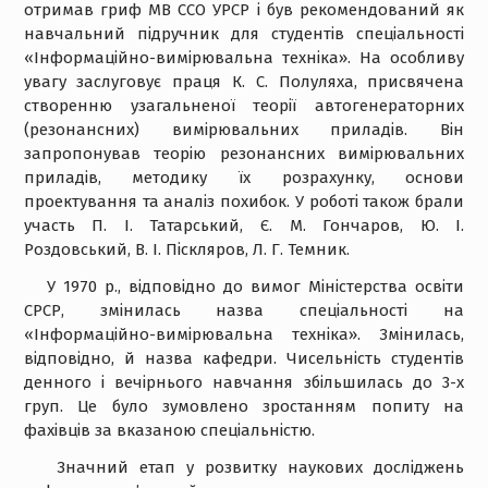
отримав гриф МВ ССО УРСР і був рекомендований як
навчальний підручник для студентів спеціальності
«Інформаційно-вимірювальна техніка». На особливу
увагу заслуговує праця К. С. Полуляха, присвячена
створенню узагальненої теорії автогенераторних
(резонансних) вимірювальних приладів. Він
запропонував теорію резонансних вимірювальних
приладів, методику їх розрахунку, основи
проектування та аналіз похибок. У роботі також брали
участь П. І. Татарський, Є. М. Гончаров, Ю. І.
Роздовський, В. І. Піскляров, Л. Г. Темник.
У 1970 р., відповідно до вимог Міністерства освіти
СРСР, змінилась назва спеціальності на
«Інформаційно-вимірювальна техніка». Змінилась,
відповідно, й назва кафедри. Чисельність студентів
денного і вечірнього навчання збільшилась до 3-х
груп. Це було зумовлено зростанням попиту на
фахівців за вказаною спеціальністю.
Значний етап у розвитку наукових досліджень