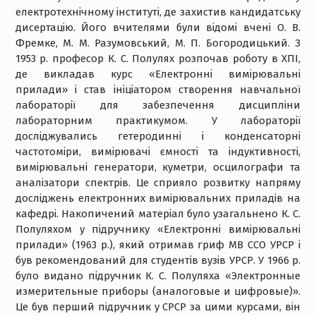
електротехнічному інституті, де захистив кандидатську
дисертацію. Його вчителями були відомі вчені О. В.
Фремке, М. М. Разумовський, М. П. Богородицький. З
1953 р. професор К. С. Полулях розпочав роботу в ХПІ,
де викладав курс «Електронні вимірювальні
прилади» і став ініціатором створення навчальної
лабораторії для забезпечення дисципліни
лабораторним практикумом. У лабораторії
досліджувались гетеродинні і конденсаторні
частотоміри, вимірювачі ємності та індуктивності,
вимірювальні генератори, куметри, осцилографи та
аналізатори спектрів. Це сприяло розвитку напряму
досліджень електронних вимірювальних приладів на
кафедрі. Накопичений матеріал було узагальнено К. С.
Полуляхом у підручнику «Електронні вимірювальні
прилади» (1963 р.), який отримав гриф МВ ССО УРСР і
був рекомендований для студентів вузів УРСР. У 1966 р.
було видано підручник К. С. Полуляха «Электронные
измерительные приборы (аналоговые и цифровые)».
Це був перший підручник у СРСР за цими курсами, він