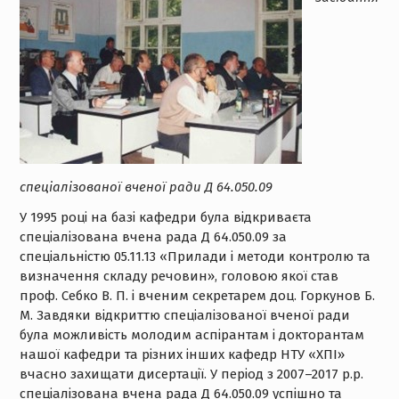
спеціалізованої вченої ради Д 64.050.09
У 1995 році на базі кафедри була відкриваєта
спеціалізована вчена рада Д 64.050.09 за
спеціальністю 05.11.13 «Прилади і методи контролю та
визначення складу речовин», головою якої став
проф. Себко В. П. і вченим секретарем доц. Горкунов Б.
М. Завдяки відкриттю спеціалізованої вченої ради
була можливість молодим аспірантам і докторантам
нашої кафедри та різних інших кафедр НТУ «ХПІ»
вчасно захищати дисертації. У період з 2007–2017 р.р.
спеціалізована вчена рада Д 64.050.09 успішно та