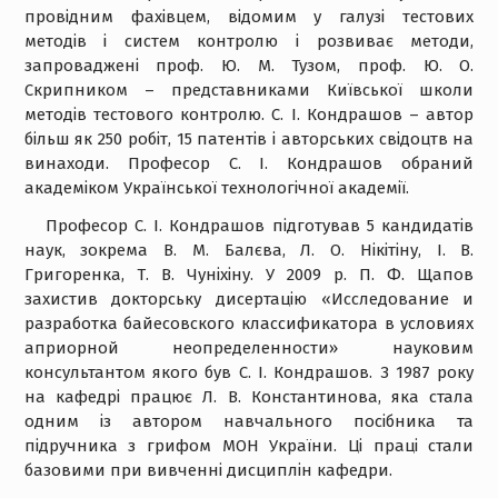
провідним фахівцем, відомим у галузі тестових
методів і систем контролю і розвиває методи,
запроваджені проф. Ю. М. Тузом, проф. Ю. О.
Скрипником – представниками Київської школи
методів тестового контролю. С. І. Кондрашов – автор
більш як 250 робіт, 15 патентів і авторських свідоцтв на
винаходи. Професор С. І. Кондрашов обраний
академіком Української технологічної академії.
Професор С. І. Кондрашов підготував 5 кандидатів
наук, зокрема В. М. Балєва, Л. О. Нікітіну, І. В.
Григоренка, Т. В. Чуніхіну. У 2009 р. П. Ф. Щапов
захистив докторську дисертацію «Исследование и
разработка байесовского классификатора в условиях
априорной неопределенности» науковим
консультантом якого був С. І. Кондрашов. З 1987 року
на кафедрі працює Л. В. Константинова, яка стала
одним із автором навчального посібника та
підручника з грифом МОН України. Ці праці стали
базовими при вивченні дисциплін кафедри.