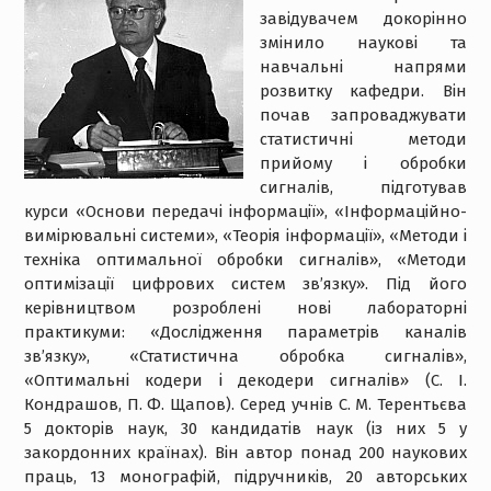
завідувачем докорінно
змінило наукові та
навчальні напрями
розвитку кафедри. Він
почав запроваджувати
статистичні методи
прийому і обробки
сигналів, підготував
курси «Основи передачі інформації», «Інформаційно-
вимірювальні системи», «Теорія інформації», «Методи і
техніка оптимальної обробки сигналів», «Методи
оптимізації цифрових систем зв’язку». Під його
керівництвом розроблені нові лабораторні
практикуми: «Дослідження параметрів каналів
зв’язку», «Статистична обробка сигналів»,
«Оптимальні кодери і декодери сигналів» (С. І.
Кондрашов, П. Ф. Щапов). Серед учнів С. М. Терентьєва
5 докторів наук, 30 кандидатів наук (із них 5 у
закордонних країнах). Він автор понад 200 наукових
праць, 13 монографій, підручників, 20 авторських