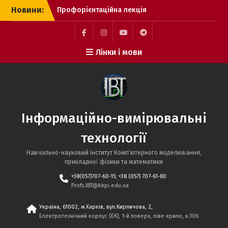
Перейти
Новини:
Профорієнтаційна лекція
до
у приватній школі
вмісту
“Авторська школа
Бойка”
Facebook
Instagram
YouTube
Telegram
Лінки і мови
Доцентка кафедри взяла
участь у тематичному
саміті RIFF Research
Infrastructures for the
Future of Ukraine
Викладачі кафедри
Інформаційно-вимірювальні
прийняли участь у
профорієнтаційному
технології
заході у Решетилівському
Ліцеї
Навчально-науковий інститут Комп'ютерного моделювання,
прикладної фізики та математики
+38(057)707-60-15; +38 (057) 707-61-80
Profs.IBT@khpi.edu.ua
Україна, 61002, м.Харків, вул.Кирпичова, 2,
Електротехнічний корпус (ЕК), 1-й поверх, ліве крило, к.106