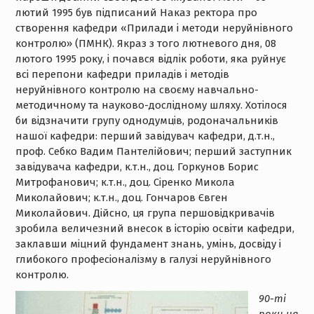
лютий 1995 був підписаний Наказ ректора про
створення кафедри «Прилади і методи неруйнівного
контролю» (ПМНК). Якраз з того лютневого дня, 08
лютого 1995 року, і почався відлік роботи, яка руйнує
всі перепони кафедри приладів і методів
неруйнівного контролю на своєму навчально-
методичному та науково-дослідному шляху. Хотілося
би відзначити групу однодумців, родоначальників
нашої кафедри: перший завідувач кафедри, д.т.н.,
проф. Себко Вадим Пантелійович; перший заступник
завідувача кафедри, к.т.н., доц. Горкунов Борис
Митрофанович; к.т.н., доц. Сіренко Микола
Миколайович; к.т.н., доц. Гончаров Євген
Миколайович. Дійсно, ця група першовідкривачів
зробила величезний внесок в історію освіти кафедри,
заклавши міцний фундамент знань, умінь, досвіду і
глибокого професіоналізму в галузі неруйнівного
контролю.
90-ті