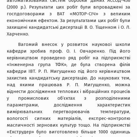
автоматизованих систем обробки даних АССОД-436
(2000 р.). Результати цих робіт були впроваджені за
госпдоговорами з ВАТ «МОТОР-СІЧ» з великим
економічним ефектом. За результатами цих робіт були
захищені кандидатські дисертації В. О. Тіщенком і О. Л.
Харченко.
Вагомий внесок у розвиток наукової школи
кафедри зробив проф. О. І. Овчаренко. Під його
керівництвом проведено ряд робіт на підприємстві
«Інженерна група ТФК», де була створена філія
кафедри ІВТ. Р. П. Мигущенко під його керівництвом
захистив кандидатську дисертацію. До наукових тем,
над якими працював Р. П. Мигущенко, можна
віднести дослідження теплових і вібраційних процесів
у промислових об’єктах з розподіленими
параметрами, дослідження характеристик
вимірювальних перетворювачів температури,
вологості сипких матеріалів, експрес-контролю
масличності зернових культур тощо. На підприємстві
«Екструдер» було виготовлено більше 1000 одиниць