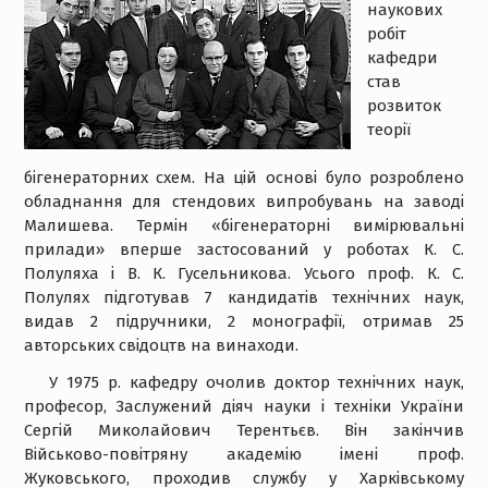
наукових
робіт
кафедри
став
розвиток
теорії
бігенераторних схем. На цій основі було розроблено
обладнання для стендових випробувань на заводі
Малишева. Термін «бігенераторні вимірювальні
прилади» вперше застосований у роботах К. С.
Полуляха і В. К. Гусельникова. Усього проф. К. С.
Полулях підготував 7 кандидатів технічних наук,
видав 2 підручники, 2 монографії, отримав 25
авторських свідоцтв на винаходи.
У 1975 р. кафедру очолив доктор технічних наук,
професор, Заслужений діяч науки і техніки України
Сергій Миколайович Терентьєв. Він закінчив
Військово-повітряну академію імені проф.
Жуковського, проходив службу у Харківському