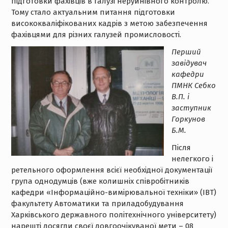
підготовки фахівців в галузі неруйнівного контролю.
Тому стало актуальним питання підготовки
висококваліфікованих кадрів з метою забезпечення
фахівцями для різних галузей промисловості.
Перший
завідувач
кафедри
ПМНК Себко
В.П. і
заступник
Горкунов
Б.М.
Після
нелегкого і
ретельного оформлення всієї необхідної документації
група однодумців (вже колишніх співробітників
кафедри «Інформаційно-вимірювальної техніки» (ІВТ)
факультету Автоматики та приладобудування
Харківського державного політехнічного університету)
нарешті досягли своєї довгоочікуваної мети – 08