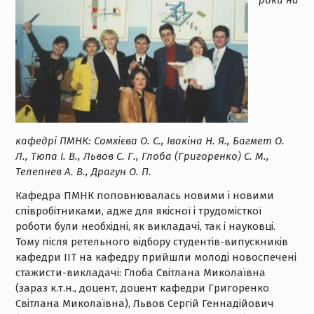
роки на
кафедрі ПМНК: Сомхієва О. С., Івакіна Н. Я., Багмет О.
Л., Тюпа І. В., Львов С. Г., Глоба (Григоренко) С. М.,
Телепнев А. В., Драгун О. П.
Кафедра ПМНК поповнювалась новими і новими
співробітниками, адже для якісної і трудомісткої
роботи були необхідні, як викладачі, так і науковці.
Тому після ретельного відбору студентів-випускників
кафедри ІІТ на кафедру прийшли молоді новоспечені
стажисти-викладачі: Глоба Світлана Миколаївна
(зараз к.т.н., доцент, доцент кафедри Григоренко
Світлана Миколаївна), Львов Сергій Геннадійович