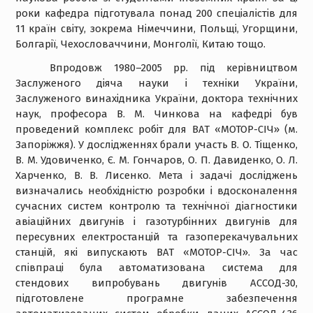
роки кафедра підготувала понад 200 спеціалістів для
11 країн світу, зокрема Німеччини, Польщі, Угорщини,
Болгарії, Чехословаччини, Монголії, Китаю тощо.
Впродовж 1980–2005 рр. під керівництвом
Заслуженого діяча науки і техніки України,
Заслуженого винахідника України, доктора технічних
наук, професора В. М. Чинкова на кафедрі був
проведений комплекс робіт для ВАТ «МОТОР-СІЧ» (м.
Запоріжжя). У дослідженнях брали участь В. О. Тіщенко,
В. М. Удовиченко, Є. М. Гончаров, О. П. Давиденко, О. Л.
Харченко, В. В. Лисенко. Мета і задачі досліджень
визначались необхідністю розробки і вдосконалення
сучасних систем контролю та технічної діагностики
авіаційних двигунів і газотурбінних двигунів для
пересувних електростанцій та газоперекачувальних
станцій, які випускають ВАТ «МОТОР-СІЧ». За час
співпраці була автоматизована система для
стендових випробувань двигунів АССОД-30,
підготовлене програмне забезпечення