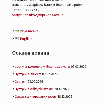
зав. каф., Старіков Вадим Володимирович
телефон 7076330
Vadym.Starikov@kpi.kharkov.ua
Українська
English
Останнi новини
зустіч з коледжом Вернадського
05.03.2026
Зустріч з ліцеєм
02.02.2026
Зустріч
02.02.2026
Зустріч з абітурієнтами
28.12.2025
Захист дипломних робіт
18.12.2025