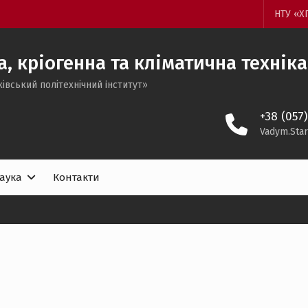
НТУ «Х
 кріогенна та кліматична техніка
івський політехнічний iнститут»
+38 (057
Vadym.Star
аука
Контакти