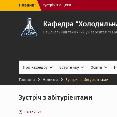
Перейти
Новини:
Зустріч з ліцеєм
до
Зустріч
вмісту
зустіч з коледжом Вернадського
Кафедра "Холодильна,
Національний технічний університет «Харк
Про кафедру
Вступнику
Освіта
Н
Головна
Новини
Зустріч з абітуріентами
Зустріч з абітуріентами
04.12.2025