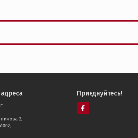
 адреса
Приєднуйтесь!
І"
facebook
рпичова 2,
61002,