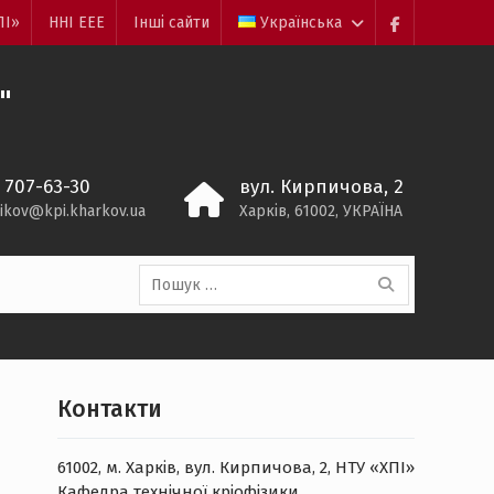
ПІ»
ННI EEE
Інші сайти
Українська
facebook
"
) 707-63-30
вул. Кирпичова, 2
ikov@kpi.kharkov.ua
Харків, 61002, УКРАЇНА
Пошук:
Контакти
61002, м. Харків, вул. Кирпичова, 2, НТУ «ХПІ»
Кафедра технічної кріофізики