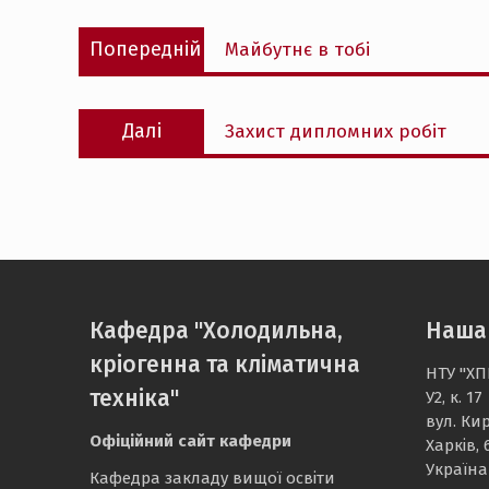
Навігація
Попередній
Попередній
Майбутнє в тобі
записів
запис:
Наступний
Далі
Захист дипломних робіт
запис:
Кафедра "Холодильна,
Наша
кріогенна та кліматична
НТУ "ХП
техніка"
У2, к. 17
вул. Ки
Офіційний сайт кафедри
Харків, 
Україна
Кафедра закладу вищої освіти