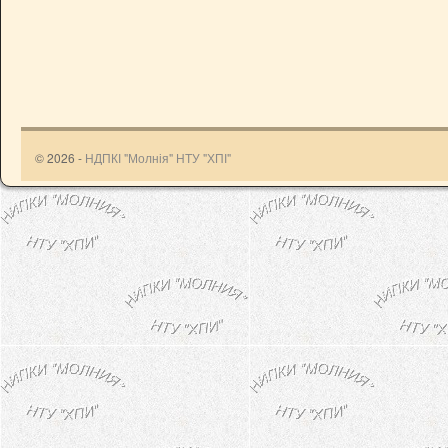
© 2026 -
НДПКІ "Молнія" НТУ "ХПІ"