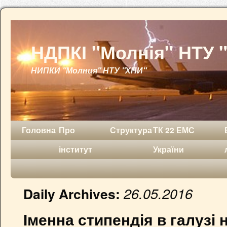
НДПКІ "Молнія" НТУ 
НИПКИ "Молния" НТУ "ХПИ"
Головна
Про
Структура
ТК 22 ЕМС
інститут
України
26.05.2016
Daily Archives:
Іменна стипендія в галузі 