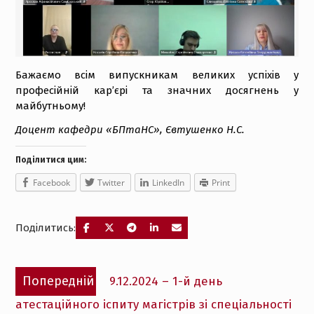
Бажаємо всім випускникам великих успіхів у
професійній кар’єрі та значних досягнень у
майбутньому!
Доцент кафедри «БПтаНС», Євтушенко Н.С.
Поділитися цим:
Facebook
Twitter
LinkedIn
Print
Поділитись:
Навігація
Попередній
Попередній
9.12.2024 – 1-й день
записів
запис:
атестаційного іспиту магістрів зі спеціальності