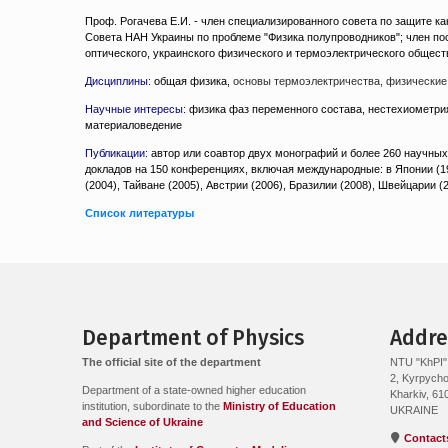
Проф. Рогачева Е.И. - член специализированного совета по защите к
Совета НАН Украины по проблеме "Физика полупроводников"; член по
оптического, украинского физического и термоэлектрического общест
Дисциплины:
общая физика
,
основы термоэлектричества, физические
Научные интересы:
физика фаз переменного состава, нестехиометри
материаловедение
Публикации:
автор или соавтор двух монографий и более 260 научных ст
докладов на 150 конференциях, включая международные: в Японии (1993
(2004), Тайване (2005), Австрии (2006), Бразилии (2008), Швейцарии (
Список литературы
Department of Physics
Addre
The official site of the department
NTU "KhPI"
2, Kyrpychov
Department of a state-owned higher education
Kharkiv, 61
institution, subordinate to the
Ministry of Education
UKRAINE
and Science of Ukraine
Contact