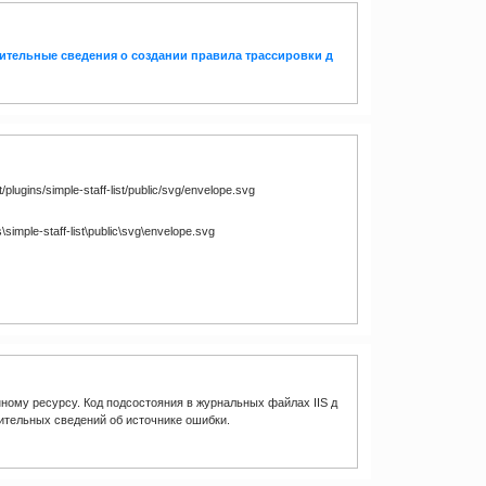
ительные сведения о создании правила трассировки д
plugins/simple-staff-list/public/svg/envelope.svg
simple-staff-list\public\svg\envelope.svg
ному ресурсу. Код подсостояния в журнальных файлах IIS д
ительных сведений об источнике ошибки.