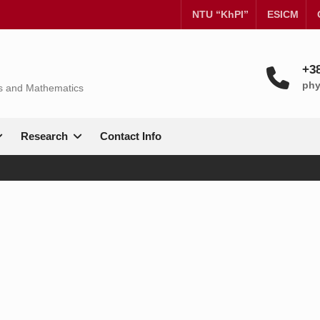
NTU “KhPI”
ESICM
+38
phy
cs and Mathematics
Research
Contact Info