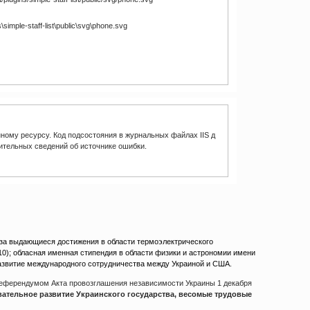
simple-staff-list\public\svg\phone.svg
ному ресурсу. Код подсостояния в журнальных файлах IIS д
ительных сведений об источнике ошибки.
 за выдающиеся достижения в области термоэлектрического
10); обласная именная стипендия в области физики и астрономии имени
развитие международного сотрудничества между Украиной и США.
референдумом Акта провозглашения независимости Украины 1 декабря
вательное развитие Украинского государства, весомые трудовые