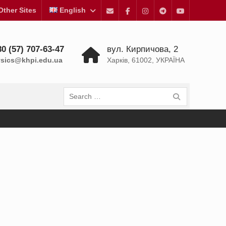
Other Sites
English
E-
Facebook
Instagram
Пункт
Пункт
Mail
меню
меню
0 (57) 707-63-47
вул. Кирпичова, 2
sics@khpi.edu.ua
Харків, 61002, УКРАЇНА
Search
for: