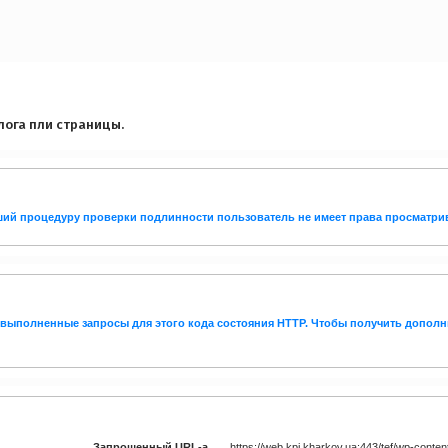
лога пли страницы.
дший процедуру проверки подлинности пользователь не имеет права просматри
евыполненные запросы для этого кода состояния HTTP. Чтобы получить дополн
Запрошенный URL-а
https://web.kpi.kharkov.ua:443/tef/wp-content/