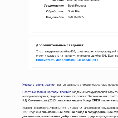
Уведомление
BeginRequest
Обработчик
StaticFile
Код ошибки
0x80070005
Дополнительные сведения:
Это стандартная ошибка 403, означающая, что прошедший п
олжен указывать на причину появления ошибки 403. Если к
Просмотреть дополнительные сведения »
Ученая степень, звание:
доктор физико-математических наук, профе
Почетные звания, награды, премии:
Академик Международной Термоэле
материаловедения; лауреат премии «Интеллект Харькова» им. Палатн
К.Д. Синельникова (2013); памятная медаль Фонда CRDF и почетная 
Указом Президента Украины №670 / 2015 О награждении государств
1991 года
«За значительный личный вклад в государственное ст
достижения, многолетний добросовестный труд»
награждена орде