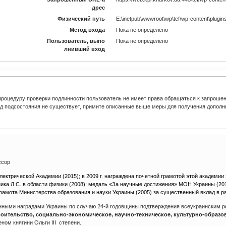
дрес
Физический путь
E:\inetpub\wwwroot\wp\tef\wp-content\plugins\
Метод входа
Пока не определено
Пользователь, выпо
Пока не определено
лнивший вход
роцедуру проверки подлинности пользователь не имеет права обращаться к запрошен
од подсостояния не существует, примите описанные выше меры для получения дополн
ссор
ктрической Академии (2015); в 2009 г. награждена почетной грамотой этой академии
ика Л.С. в области физики (2008); медаль «За научные достижения» МОН Украины (20
грамота Министерства образования и науки Украины (2005) за существенный вклад в 
енными наградами Украины по случаю 24-й годовщины подтверждения всеукраинским 
роительство, социально-экономическое, научно-техническое, культурно-образо
ном княгини Ольги III степени.