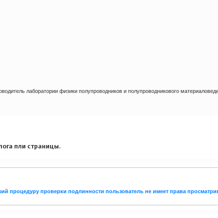
оводитель лаборатории физики полупроводников и полупроводникового материаловед
лога пли страницы.
дший процедуру проверки подлинности пользователь не имеет права просматри