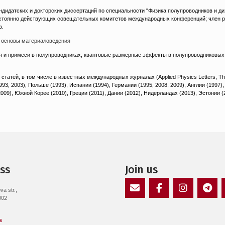
андидатских и докторских диссертаций по специальности "Физика полупроводников и ди
стоянно действующих совещательных комитетов международных конференций; член редко
в.
 основы материаловедения
я и примеси в полупроводниках; квантовые размерные эффекты в полупроводниковых
атей, в том числе в известных международных журналах (Applied Physics Letters, Thin So
, 2003), Польше (1993), Испании (1994), Германии (1995, 2008, 2009), Англии (1997), 
2009), Южной Корее (2010), Греции (2011), Дании (2012), Нидерландах (2013), Эстонии (
ss
Join us
a str.,
002
E-
Facebook
Instagram
Пунк
Mail
мен
s