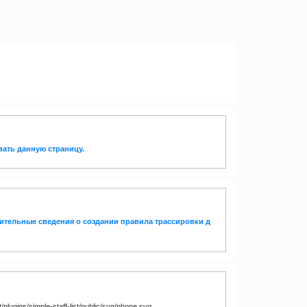
вать данную страницу.
ительные сведения о создании правила трассировки д
plugins/simple-staff-list/public/svg/phone.svg