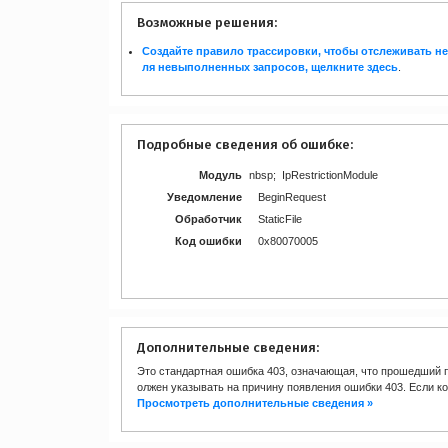
Возможные решения:
Создайте правило трассировки, чтобы отслеживать н
ля невыполненных запросов, щелкните
здесь
.
Подробные сведения об ошибке:
Модуль
nbsp; IpRestrictionModule
Уведомление
BeginRequest
Обработчик
StaticFile
Код ошибки
0x80070005
Дополнительные сведения:
Это стандартная ошибка 403, означающая, что прошедший п
олжен указывать на причину появления ошибки 403. Если к
Просмотреть дополнительные сведения »