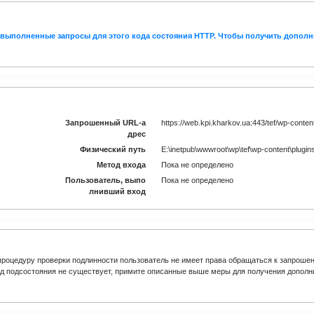
евыполненные запросы для этого кода состояния HTTP. Чтобы получить дополн
Запрошенный URL-а
https://web.kpi.kharkov.ua:443/tef/wp-content/
дрес
Физический путь
E:\inetpub\wwwroot\wp\tef\wp-content\plugins\
Метод входа
Пока не определено
Пользователь, выпо
Пока не определено
лнивший вход
роцедуру проверки подлинности пользователь не имеет права обращаться к запрошен
од подсостояния не существует, примите описанные выше меры для получения дополн