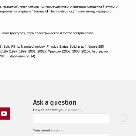
электриков";
член секции полупроводникового материаловедения Научного
ллегии журнала “Journal of Thermoelectricity”; член международного
 наноструктурах, термоэлектрическое и фотоэлектрическое
lid Films, Nanotechnology, Physica Status Solidi и др.); более 280
США (1997, 1999, 2001, 2002), Франции (2002, 2003, 2015), Австралии
2013), Ирландии (2014)
Ask a question
How to contact you?
(required)
т
Пункт
ю
меню
Your email
(required)