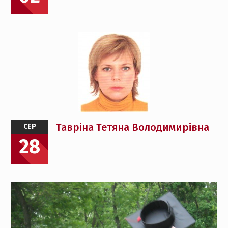
Тавріна Тетяна Володимирівна
СЕР
28