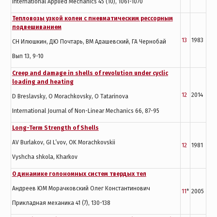
International Applied Mechanics 45 (10), 1061-1070
Тепловозы узкой колеи с пневматическим рессорным
подвешиванием
13
1983
СН Илюшкин, ДЮ Почтарь, ВМ Адашевский, ГА Чернобай
Вып 13, 9-10
Creep and damage in shells of revolution under cyclic
loading and heating
12
2014
D Breslavsky, O Morachkovsky, O Tatarinova
International Journal of Non-Linear Mechanics 66, 87-95
Long-Term Strength of Shells
AV Burlakov, GI L’vov, OK Morachkovskii
12
1981
Vyshcha shkola, Kharkov
О динамике голономных систем твердых тел
Андреев ЮМ Морачковский Олег Константинович
11
*
2005
Прикладная механика 41 (7), 130-138