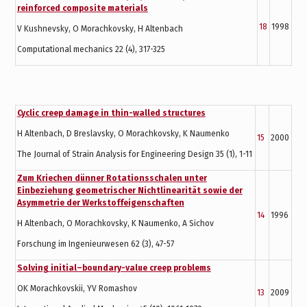
reinforced composite materials
18
1998
V Kushnevsky, O Morachkovsky, H Altenbach
Computational mechanics 22 (4), 317-325
Cyclic creep damage in thin-walled structures
H Altenbach, D Breslavsky, O Morachkovsky, K Naumenko
15
2000
The Journal of Strain Analysis for Engineering Design 35 (1), 1-11
Zum Kriechen dünner Rotationsschalen unter
Einbeziehung geometrischer Nichtlinearität sowie der
Asymmetrie der Werkstoffeigenschaften
14
1996
H Altenbach, O Morachkovsky, K Naumenko, A Sichov
Forschung im Ingenieurwesen 62 (3), 47-57
Solving initial–boundary-value creep problems
OK Morachkovskii, YV Romashov
13
2009