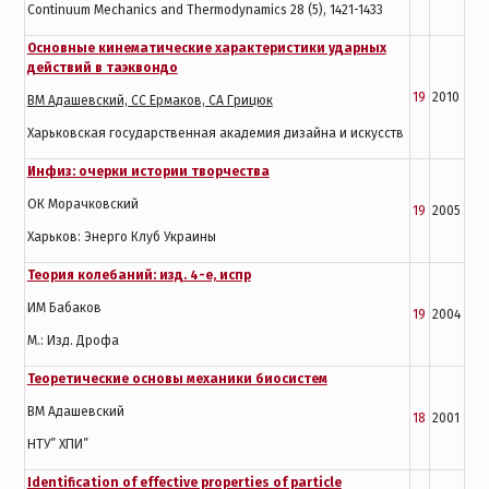
Continuum Mechanics and Thermodynamics 28 (5), 1421-1433
Основные кинематические характеристики ударных
действий в таэквондо
19
2010
ВМ Адашевский, СС Ермаков, СА Грицюк
Харьковская государственная академия дизайна и искусств
Инфиз: очерки истории творчества
ОК Морачковский
19
2005
Харьков: Энерго Клуб Украины
Теория колебаний: изд. 4-е, испр
ИМ Бабаков
19
2004
М.: Изд. Дрофа
Теоретические основы механики биосистем
ВМ Адашевский
18
2001
НТУ” ХПИ”
Identification of effective properties of particle