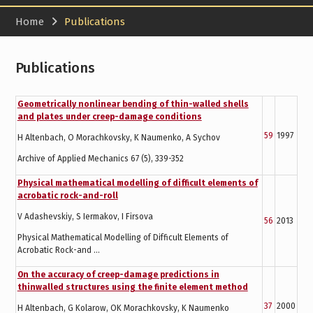
Home
Publications
Publications
Geometrically nonlinear bending of thin-walled shells
and plates under creep-damage conditions
59
1997
H Altenbach, O Morachkovsky, K Naumenko, A Sychov
Archive of Applied Mechanics 67 (5), 339-352
Physical mathematical modelling of difficult elements of
acrobatic rock-and-roll
V Adashevskiy, S Iermakov, I Firsova
56
2013
Physical Mathematical Modelling of Difficult Elements of
Acrobatic Rock-and …
On the accuracy of creep-damage predictions in
thinwalled structures using the finite element method
37
2000
H Altenbach, G Kolarow, OK Morachkovsky, K Naumenko