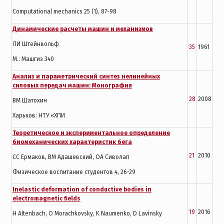
Computational mechanics 25 (1), 87-98
Динамические расчеты машин и механизмов
ЛИ Штейнвольф
35
1961
М.: Машгиз 340
Анализ и параметрический синтез нелинейных
силовых передач машин: Монография
28
2008
ВМ Шатохин
Харьков: НТУ «ХПИ
Теоретическое и экспериментальное определение
биомеханических характеристик бега
21
2010
СС Ермаков, ВМ Адашевский, ОА Сиволап
Физическое воспитание студентов 4, 26-29
Inelastic deformation of conductive bodies in
electromagnetic fields
19
2016
H Altenbach, O Morachkovsky, K Naumenko, D Lavinsky