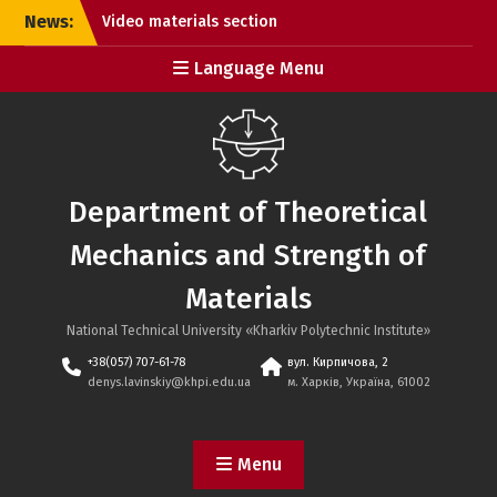
Skip
News:
Video materials section
to
updated
content
Language Menu
Meet the new website
design!
Department of Theoretical
Mechanics and Strength of
Materials
National Technical University «Kharkiv Polytechnic Institute»
+38(057) 707-61-78
вул. Кирпичова, 2
denys.lavinskiy@khpi.edu.ua
м. Харків, Україна, 61002
Menu