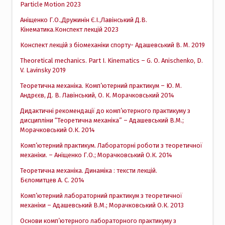
Particle Motion 2023
Аніщенко Г.О.,Дружинін Є.І.,Лавінський Д.В.
Кінематика.Конспект лекцій 2023
Конспект лекцій з біомеханіки спорту- Адашевський В. М. 2019
Theoretical mechanics. Part I. Kinematics – G. O. Anischenko, D.
V. Lavinsky 2019
Теоретична механіка. Комп’ютерний практикум – Ю. М.
Андрєєв, Д. В. Лавінський, О. К. Морачковський 2014
Дидактичні рекомендації до комп’ютерного практикуму з
дисципліни “Теоретична механіка” – Адашевський В.М.;
Морачковський О.К. 2014
Комп’ютерний практикум. Лабораторні роботи з теоретичної
механіки. – Аніщенко Г.О.; Морачковський О.К. 2014
Теоретична механіка. Динаміка : тексти лекцій.
Бєломитцев А. С. 2014
Комп’ютерний лабораторний практикум з теоретичної
механіки – Адашевський В.М.; Морачковський О.К. 2013
Основи комп’ютерного лабораторного практикуму з