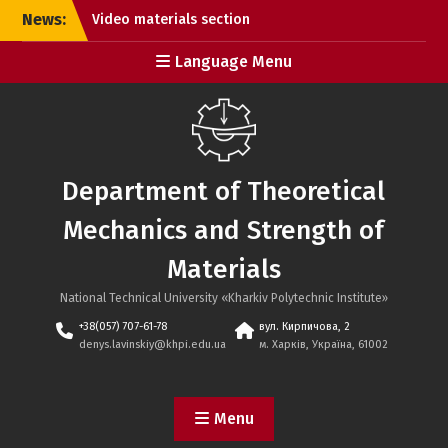
Skip
News:
Video materials section
to
updated
content
Language Menu
Meet the new website
design!
Department of Theoretical
Mechanics and Strength of
Materials
National Technical University «Kharkiv Polytechnic Institute»
+38(057) 707-61-78
вул. Кирпичова, 2
denys.lavinskiy@khpi.edu.ua
м. Харків, Україна, 61002
Menu