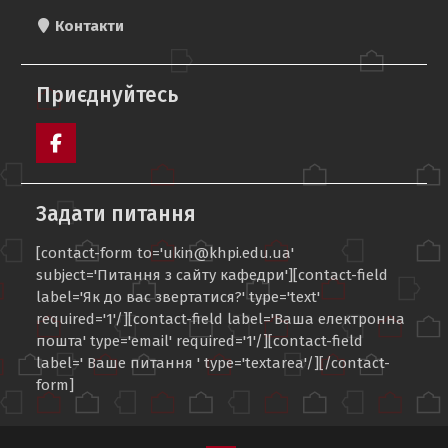
Контакти
Приєднуйтесь
Сторінка
кафедри
Задати питання
УКІН
в
[contact-form to='ukin@khpi.edu.ua'
Facebook
subject='Питання з сайту кафедри'][contact-field
label='Як до вас звертатися?' type='text'
required='1'/][contact-field label='Ваша електронна
пошта' type='email' required='1'/][contact-field
label=' Ваше питання ' type='textarea'/][/contact-
form]