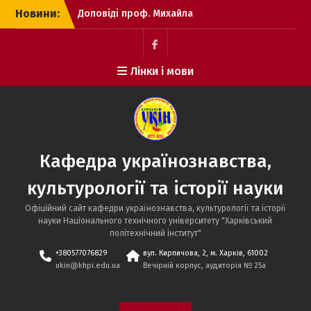
Перейти
Новини:
Доповіді проф. Михайла
до
Красікова на наукових
вмісту
зборах ХІФТ
День Героїв України на
Сторінка
Лінки і мови
кафедрі
кафедри
українознавства,
УКІН
культурології та історії
в
науки НТУ “ХПІ”
Facebook
Виступ проф. М.
Красікова на
Кафедра українознавства,
Українському радіо
Анонс 25-ої
культурології та історії науки
Всеукраїнської наукової
конференції «Актуальні
Офіційний сайт кафедри українознавства, культурології та історії
питання історії науки і
науки Національного технічного університету "Харківський
техніки»: запрошення до
політехнічний інститут"
участі в роботі
+380577076829
вул. Кирпичова, 2, м. Харків, 61002
Участь доцента Ігоря
ukin@khpi.edu.ua
Вечірній корпус, аудиторія № 25a
Дворкіна у Літній школі з
цифрової
гуманітаристики