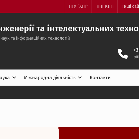
НТУ “ХПІ”
ННІ КНІТ
Інші са
женерії та інтелектуальних техн
наук та інформаційних технологій
+3
pi
аука
Міжнародна діяльність
Контакти