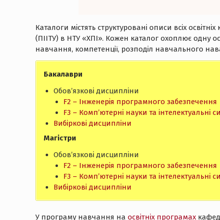
Каталоги містять структуровані описи всіх освітн
(ПІІТУ) в НТУ «ХПІ». Кожен каталог охоплює одну о
навчання, компетенції, розподіл навчального нав
Бакалаври
Обов’язкові дисципліни
F2 – Інженерія програмного забезпечення
F3 – Комп’ютерні науки та інтелектуальні с
Вибіркові дисципліни
Магістри
Обов’язкові дисципліни
F2 – Інженерія програмного забезпечення
F3 – Комп’ютерні науки та інтелектуальні с
Вибіркові дисципліни
У програму навчання на
освітніх програмах
кафедр