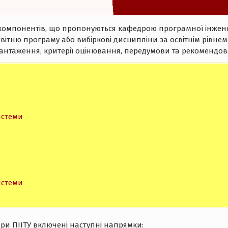
іх компонентів, що пропонуються кафедрою програмної інжене
світню програму або вибіркові дисципліни за освітнім рівне
антаження, критерії оцінювання, передумови та рекомендов
истеми
истеми
и ПІІТУ включені наступні напрямки: