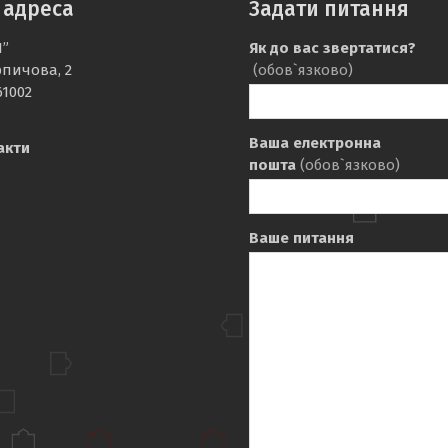
 адреса
Задати питання
І”
Як до вас звертатися?
рпичова, 2
(обов`язково)
61002
Ваша електронна
акти
пошта
(обов`язково)
Ваше питання