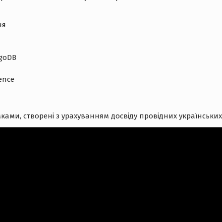
ня
ngoDB
ence
ами, створені з урахуванням досвіду провідних українських т