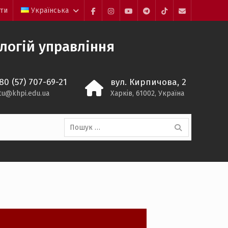
йти
Українська
Facebook
Instagram
YouTube
Telegram
TikTok
Mail
ологій управління
80 (57) 707-69-21
вул. Кирпичова, 2
itu@khpi.edu.ua
Харків, 61002, Україна
Пошук: