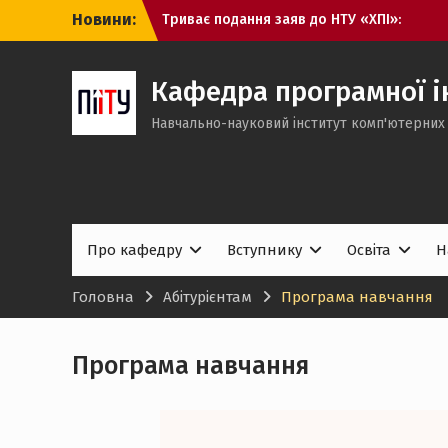
Перейти
освітні програми кафедри ПІІТУ
Новини:
Вступна кампанія 2026: що означають
до
статуси заяв та які кроки необхідно
вмісту
виконати вступникам
Кафедра програмної ін
Вступникам 2026: незабаром
з’являться рекомендації до
Навчально-науковий інститут комп'ютерних 
зарахування
Про кафедру
Вступнику
Освіта
Н
Головна
Абітурієнтам
Програма навчання
Програма навчання