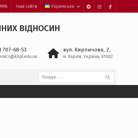
ЕММБ
Інші сайти
Українська
Пункт
Пункт
Пункт
меню
меню
меню
ЧНИХ ВІДНОСИН
) 707-68-53
вул. Кирпичова, 2,
omics@khpi.edu.ua
м. Харків, Україна, 61002
Пошук: