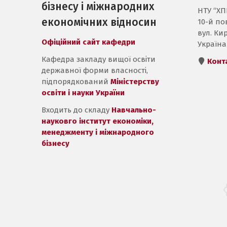
бізнесу і міжнародних
НТУ “ХПІ
економічних відносин
10-й пов
вул. Кир
Офіційний сайт кафедри
Україна
Кафедра закладу вищої освіти
Конт
державної форми власності,
підпорядкований
Міністерству
освіти і науки України
Входить до складу
Навчально-
науковго інститут економіки,
менеджменту і міжнародного
бізнесу