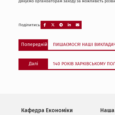
Дякуємо організаторам заходу за можливість розви
Поділитись:
Навігація
Попередній
Попередній
ПИШАЄМОСЯ! НАШІ ВИКЛАДАЧІ
записів
запис:
Наступний
Далі
140 РОКІВ ХАРКІВСЬКОМУ ПОЛ
запис:
Кафедра Економіки
Наша