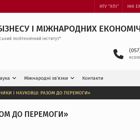
НТУ “ХПІ”
ННІ 
БІЗНЕСУ І МІЖНАРОДНИХ ЕКОНОМІ
ський політехнічний інститут"
(057
econ
аука
Міжнародні зв’язки
Контакти
НИКИ І НАУКОВЦІ: РАЗОМ ДО ПЕРЕМОГИ»
ЗОМ ДО ПЕРЕМОГИ»