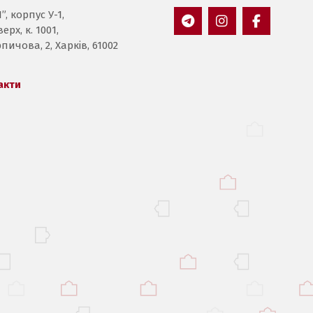
”, корпус У-1,
ерх, к. 1001,
Пункт
Пункт
Пункт
пичова, 2, Харків, 61002
меню
меню
меню
акти