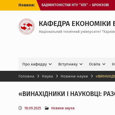
Перейти
Новини:
БАДМІНТОНІСТКИ НТУ “ХПІ” – БРОНЗОВІ
до
ПРИЗЕРКИ ЧЕМПІОНАТУ ЄВРОПИ
вмісту
З МІЖНАРОДНИМ ДНЕМ СТУДЕНТА!
ОНЛАЙН-ЗУСТРІЧ ДЛЯ ВСТУПНИКІВ ДО
КАФЕДРА ЕКОНОМІКИ 
МАГІСТРАТУРИ
Національний технічний університет "Харків
ЗАХІД ДЛЯ ЗДОБУВАЧІВ ВИЩОЇ ОСВІТИ
БАКАЛАВРСЬКОГО РІВНЯ НА КАФЕДРІ ЕБ І
МЕВ
Про кафедру
Вступнику
Освіта
Н
Головна
Наука
Новини науки
«ВИНАХІД
«ВИНАХІДНИКИ І НАУКОВЦІ: РА
18.09.2025
Новини науки