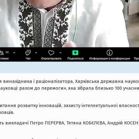
я винахідника і раціоналізатора, Харківська державна науков
ковці: разом до перемоги», яка зібрала близько 100 учасник
ання розвитку інновацій, захисту інтелектуальної власності
ковців.
сть викладачі Петро ПЕРЕРВА, Тетяна КОБЄЛЄВА, Андрій КОСЕ