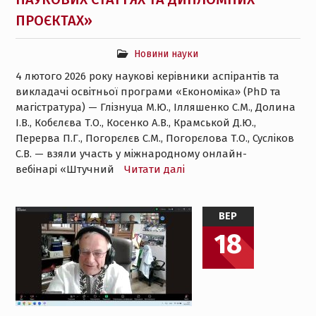
ПРОЄКТАХ»
Новини науки
4 лютого 2026 року наукові керівники аспірантів та
викладачі освітньої програми «Економіка» (PhD та
магістратура) — Глізнуца М.Ю., Ілляшенко С.М., Долина
І.В., Кобєлєва Т.О., Косенко А.В., Крамськой Д.Ю.,
Перерва П.Г., Погорєлєв С.М., Погорєлова Т.О., Сусліков
С.В. — взяли участь у міжнародному онлайн-
вебінарі «Штучний
Читати далі
ВЕР
18