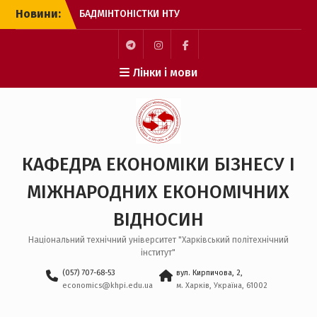
Перейти
Новини:
БАДМІНТОНІСТКИ НТУ
до
“ХПІ” – БРОНЗОВІ
вмісту
ПРИЗЕРКИ ЧЕМПІОНАТУ
ЄВРОПИ
Пункт
Пункт
Пункт
Лінки і мови
З МІЖНАРОДНИМ ДНЕМ
меню
меню
меню
СТУДЕНТА!
ОНЛАЙН-ЗУСТРІЧ ДЛЯ
ВСТУПНИКІВ ДО
МАГІСТРАТУРИ
ЗАХІД ДЛЯ ЗДОБУВАЧІВ
КАФЕДРА ЕКОНОМІКИ БІЗНЕСУ І
ВИЩОЇ ОСВІТИ
БАКАЛАВРСЬКОГО РІВНЯ
МІЖНАРОДНИХ ЕКОНОМІЧНИХ
НА КАФЕДРІ ЕБ І МЕВ
ВІДНОСИН
Національний технічний університет "Харківський політехнічний
інститут"
(057) 707-68-53
вул. Кирпичова, 2,
economics@khpi.edu.ua
м. Харків, Україна, 61002