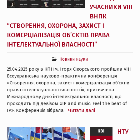
УЧАСНИКИ VIII
ВНПК
“СТВОРЕННЯ, ОХОРОНА, ЗАХИСТ І
КОМЕРЦІАЛІЗАЦІЯ ОБ’ЄКТІВ ПРАВА
ІНТЕЛЕКТУАЛЬНОЇ ВЛАСНОСТІ”
Новини науки
25.04.2025 року в КПІ ім. Ігоря Сікорського пройшла VІІІ
Всеукраїнська науково-практична конференція
«Створення, охорона, захист і комерціалізація об’єктів
права інтелектуальної власності», присвячена
Міжнародному дню інтелектуальної власності, що
проходить під девізом «IP and music: Feel the beat of
IP». Конференція зібрала
Читати далі
НТУ
КВІ