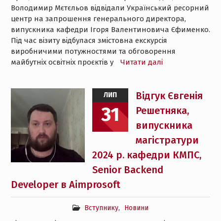
Володимир Мєтєльов відвідали Український ресорний
центр на запрошення генерального директора,
випускника кафедри Ігоря Валентиновича Єфименко.
Під час візиту відбулася змістовна екскурсія
виробничими потужностями та обговорення
майбутніх освітніх проєктів у
Читати далі
Відгук Євгенія
ЛИП
31
Решетняка,
випускника
магістратури
2024 р. кафедри КМПС,
Senior Backend
Developer в Aimprosoft
Вступнику
,
Новини