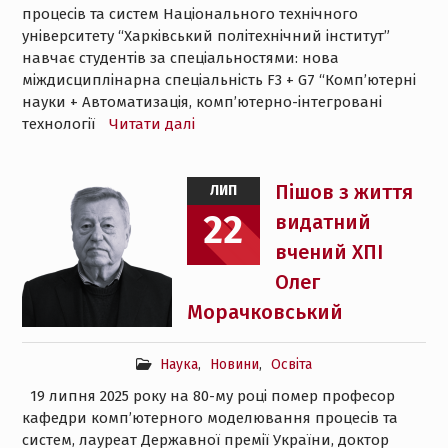
процесів та систем Національного технічного
університету “Харківський політехнічний інститут”
навчає студентів за спеціальностями: нова
міждисциплінарна спеціальність F3 + G7 “Комп’ютерні
науки + Автоматизація, комп’ютерно-інтегровані
технології
Читати далі
Пішов з життя
ЛИП
22
видатний
вчений ХПІ
Олег
Морачковський
Наука
,
Новини
,
Освіта
19 липня 2025 року на 80-му році помер професор
кафедри комп’ютерного моделювання процесів та
систем, лауреат Державної премії України, доктор