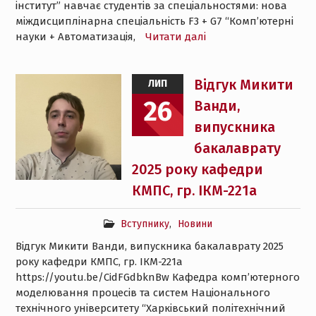
інститут” навчає студентів за спеціальностями: нова
міждисциплінарна спеціальність F3 + G7 “Комп’ютерні
науки + Автоматизація,
Читати далі
Відгук Микити
ЛИП
26
Ванди,
випускника
бакалаврату
2025 року кафедри
КМПС, гр. ІКМ-221а
Вступнику
,
Новини
Відгук Микити Ванди, випускника бакалаврату 2025
року кафедри КМПС, гр. ІКМ-221а
https://youtu.be/CidFGdbknBw Кафедра комп’ютерного
моделювання процесів та систем Національного
технічного університету “Харківський політехнічний