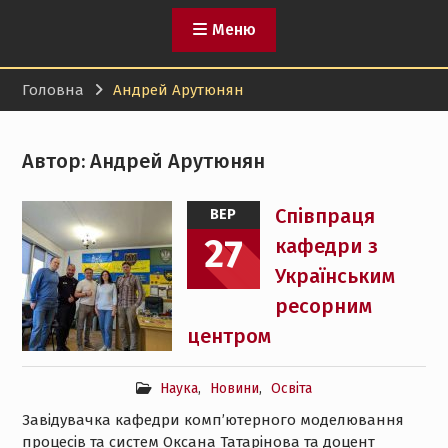
Меню
Головна
Андрей Арутюнян
Автор:
Андрей Арутюнян
Співпраця
ВЕР
27
кафедри з
Українським
ресорним
центром
Наука
,
Новини
,
Освіта
Завідувачка кафедри комп’ютерного моделювання
процесів та систем Оксана Татарінова та доцент