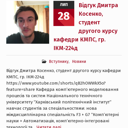
Відгук Дмитра
ЛИП
28
Косенко,
студент
другого курсу
кафедри КМПС, гр.
ІКМ-224д
Вступнику
,
Новини
Відгук Дмитра Косенко, студент другого курсу кафедри
КМПС, гр. ІКМ-224д
https://www.youtube.com/shorts/qB2hOWWkX5o?
feature=share Кафедра комп’ютерного моделювання
процесів та систем Національного технічного
університету “Харківський політехнічний інститут”
навчає студентів за спеціальностями: нова
міждисциплінарна спеціальність F3 + G7 “Комп’ютерні
науки + Автоматизація, комп’ютерно-інтегровані
технології та
Читати далі