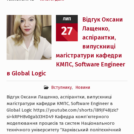
Відгук Оксани
ЛИП
27
Лащенко,
аспірантки,
випускниці
магістратури кафедри
КМПС, Software Engineer
в Global Logic
Вступнику
,
Новини
Відгук Оксани Лащенко, аспірантки, випускниці
магістратури кафедри КМПС, Software Engineer в
Global Logic https://youtube.com/shorts/l89JF48Jzic?
si=kRPHBv0gab33HD49 Кафедра комп’ютерного
моделювання процесів та систем Національного
технічного університету “Харківський політехнічний