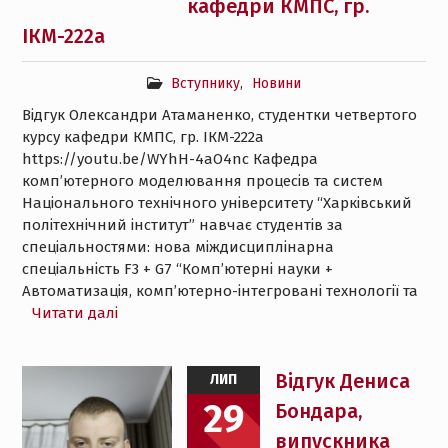
кафедри КМПС, гр.
ІКМ-222а
Вступнику
,
Новини
Відгук Олександри Атаманенко, студентки четвертого
курсу кафедри КМПС, гр. ІКМ-222а
https://youtu.be/WYhH-4aO4nc Кафедра
комп’ютерного моделювання процесів та систем
Національного технічного університету “Харківський
політехнічний інститут” навчає студентів за
спеціальностями: нова міждисциплінарна
спеціальність F3 + G7 “Комп’ютерні науки +
Автоматизація, комп’ютерно-інтегровані технології та
Читати далі
Відгук Дениса
ЛИП
29
Бондара,
випускника