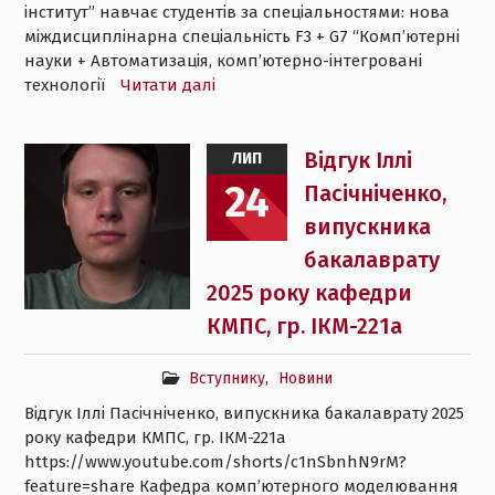
інститут” навчає студентів за спеціальностями: нова
міждисциплінарна спеціальність F3 + G7 “Комп’ютерні
науки + Автоматизація, комп’ютерно-інтегровані
технології
Читати далі
Відгук Іллі
ЛИП
24
Пасічніченко,
випускника
бакалаврату
2025 року кафедри
КМПС, гр. ІКМ-221а
Вступнику
,
Новини
Відгук Іллі Пасічніченко, випускника бакалаврату 2025
року кафедри КМПС, гр. ІКМ-221а
https://www.youtube.com/shorts/c1nSbnhN9rM?
feature=share Кафедра комп’ютерного моделювання