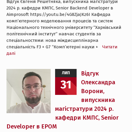
Відгук Євгенія Решетняка, випускника магістратури
2024 р. кафедри КМПС, Senior Backend Developer в
Aimprosoft https://youtu.be/4G8ZjaJKz6I Кафедра
комп’ютерного моделювання процесів та систем
Національного технічного університету “Харківський
політехнічний інститут” навчає студентів за
спеціальностями: нова міждисциплінарна
спеціальність F3 + G7 “Комп’ютерні науки +
Читати
далі
Відгук
ЛИП
31
Олександра
Ворони,
випускника
магістратури 2024 р.
кафедри КМПС, Senior
Developer в ЕPOM