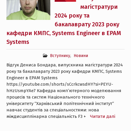
магістратури
2024 року та
бакалаврату 2023 року
кафедри КМПС, Systems Engineer в EPAM
Systems
Вступнику
,
Новини
Відгук Дениса Бондара, випускника магістратури 2024
року та бакалаврату 2023 року кафедри КМПС, Systems
Engineer в EPAM Systems
https://youtube.com/shorts/sCcrkcwsdHY?si=PEYU-
hHzUsmpYAe7 Кафедра комп’ютерного моделювання
процесів та систем Національного технічного
університету “Харківський політехнічний інститут”
навчає студентів за спеціальностями: нова
міждисциплінарна спеціальність F3 +
Читати далі