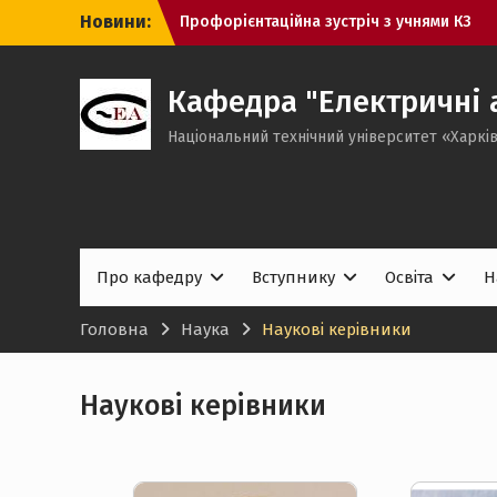
Перейти
Новини:
Профорієнтаційна зустріч з учнями КЗ
до
“Харківський ліцей № 80”
вмісту
Захист кваліфікаційних робіт магістрів
на кафедрі “Електричні апарати”
Кафедра "Електричні 
(травень 2026)
Національний технічний університет «Харків
Захист бакалаврських робіт на
кафедрі “Електричні апарати”
(червень 2026)
Про кафедру
Вступнику
Освіта
Н
Головна
Наука
Наукові керівники
Наукові керівники