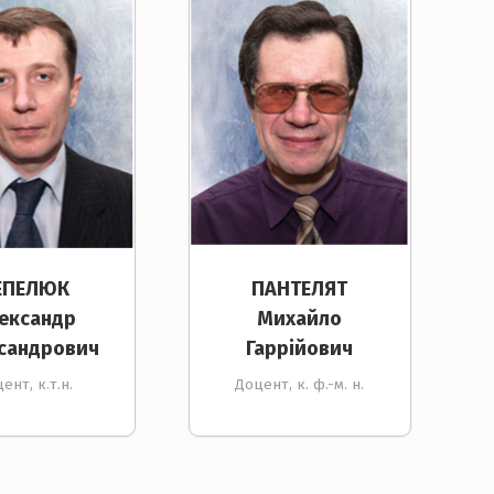
ЕПЕЛЮК
ПАНТЕЛЯТ
ександр
Михайло
сандрович
Гаррійович
ент, к.т.н.
Доцент, к. ф.-м. н.