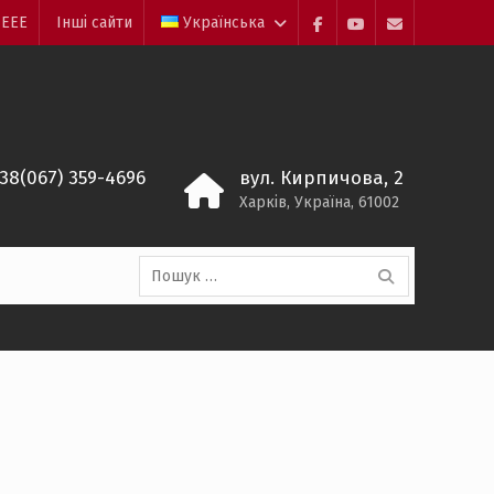
 ЕЕЕ
Інші сайти
Українська
facebook
youtube
mailto:ea@khp
+38(067) 359-4696
вул. Кирпичова, 2
Харків, Україна, 61002
Пошук: