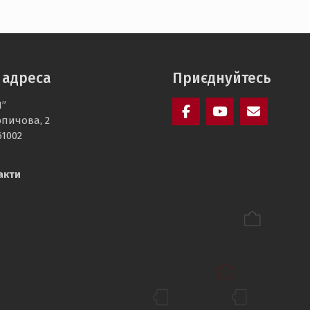
 адреса
Приєднуйтесь
І”
рпичова, 2
facebook
youtube
mailto:ea@kh
61002
акти