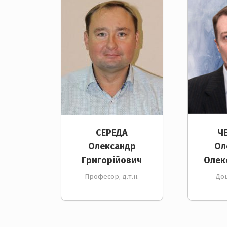
СЕРЕДА
Ч
Олександр
Ол
Григорійович
Олек
Професор, д.т.н.
Доц