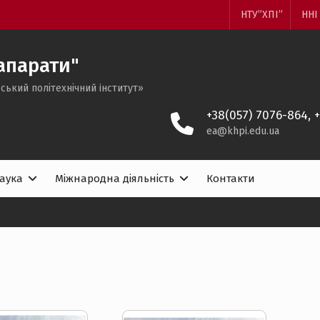
НТУ”ХПІ”
ННІ
апарати"
ський політехнічний iнститут»
+38(057) 7076-864, 
ea@khpi.edu.ua
аука
Міжнародна діяльність
Контакти