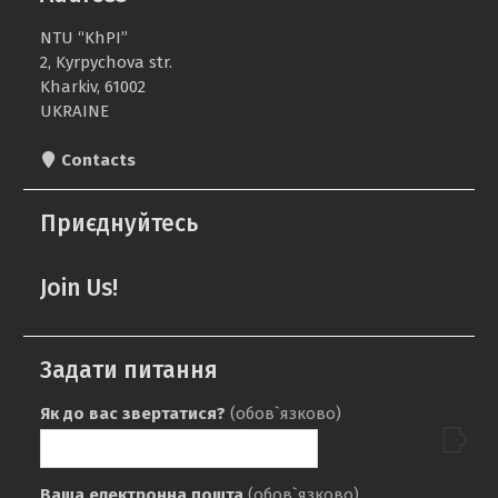
NTU “KhPI”
2, Kyrpychova str.
Kharkiv, 61002
UKRAINE
Contacts
Приєднуйтесь
Join Us!
Задати питання
Як до вас звертатися?
(обов`язково)
Ваша електронна пошта
(обов`язково)