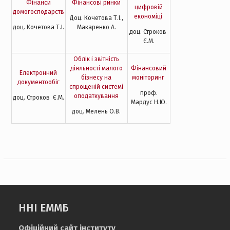
Фінанси
Фінансові ринки
цифровій
домогосподарств
економіці
Доц. Кочетова Т.І.,
доц. Кочетова Т.І.
Макаренко А.
доц. Строков
Є.М.
Облік і звітність
діяльності малого
Фінансовий
Електронний
бізнесу на
моніторинг
документообіг
спрощеній системі
проф.
оподаткування
доц. Строков Є.М.
Мардус Н.Ю.
доц. Мелень О.В.
ННІ ЕММБ
Офіційний сайт інституту