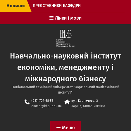
Перейти
Новини:
ПРЕДСТАВНИКИ КАФЕДРИ
до
ТУРИЗМУ І ГОТЕЛЬНО-
вмісту
Лінки і мови
РЕСТОРАННОГО БІЗНЕСУ
ДОЛУЧИЛИСЬ ДО РОБОТИ
КОНФЕРЕНЦІЇ
«ПРИРОДНО-ЗАПОВІДНІ
ТЕРИТОРІЇ: СТАН,
ПРОБЛЕМИ ТА РОЗВИТОК
Навчально-науковий інститут
ЗАРАДИ МАЙБУТНЬОГО»
Представники ННІ ЕММБ
економіки, менеджменту і
НТУ «ХПІ» успішно взяли
участь у 13-му
міжнародного бізнесу
Міжнародному тижні
підготовки персоналу у
Національний технічний університет "Харківський політехнічний
Вроцлаві
інститут"
Запрошуємо на
(057) 707-68-56
вул. Кирпичова, 2
презентацію принципово
emmb@khpi.edu.ua
Харків, 61002, УКРАЇНА
нового формату
навчання — повноцінної
дистанційної БІЗНЕС-
Меню
ОСВІТИ!