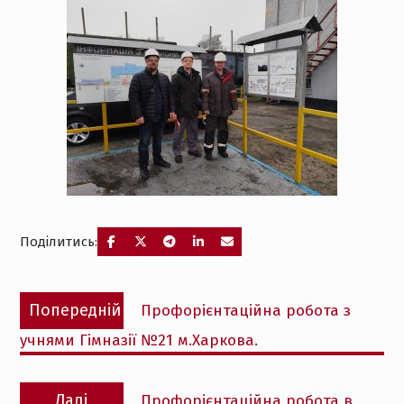
Поділитись:
Навігація
Попередній
Попередній
Профорієнтаційна робота з
записів
запис:
учнями Гімназії №21 м.Харкова.
Наступний
Далі
Профорієнтаційна робота в