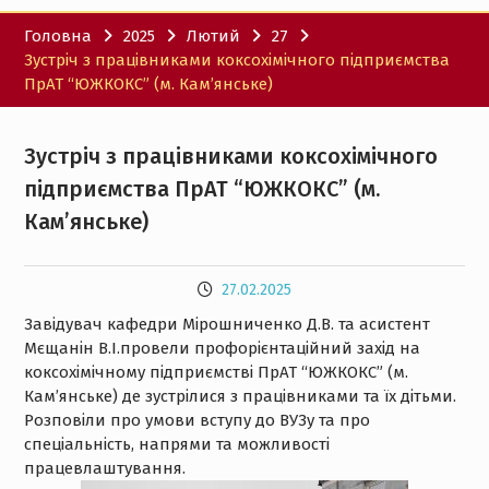
Головна
2025
Лютий
27
Зустріч з працівниками коксохімічного підприємства
ПрАТ “ЮЖКОКС” (м. Кам’янське)
Зустріч з працівниками коксохімічного
підприємства ПрАТ “ЮЖКОКС” (м.
Кам’янське)
27.02.2025
Завідувач кафедри Мірошниченко Д.В. та асистент
Мєщанін В.І.провели профорієнтаційний захід на
коксохімічному підприємстві ПрАТ “ЮЖКОКС” (м.
Кам’янське) де зустрілися з працівниками та їх дітьми.
Розповіли про умови вступу до ВУЗу та про
спеціальність, напрями та можливості
працевлаштування.