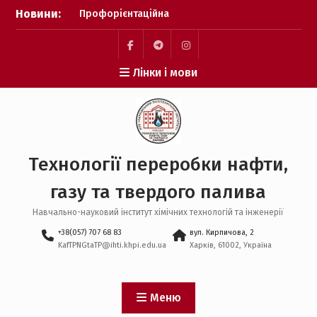
Перейти
Новини:
Профорієнтаційна
до
зустріч з абітурієнтами,
вмісту
що проживають у
Німеччині в ТУ м.
facebook
telegram
Пункт
Лінки і мови
ГАМБУРГ.
меню
Профорієнтаційна
робота в комунальному
закладі “Подвірський
ліцей” Солоницівської
селищної ради
Технології переробки нафти,
Захист кваліфікаційних
магістерських робіт
газу та твердого палива
Зустріч зі
стейкхолдерами
Навчально-науковий інститут хімічних технологій та інженерії
+38(057) 707 68 83
вул. Кирпичова, 2
KafTPNGtaTP@ihti.khpi.edu.ua
Харків, 61002, Україна
Меню