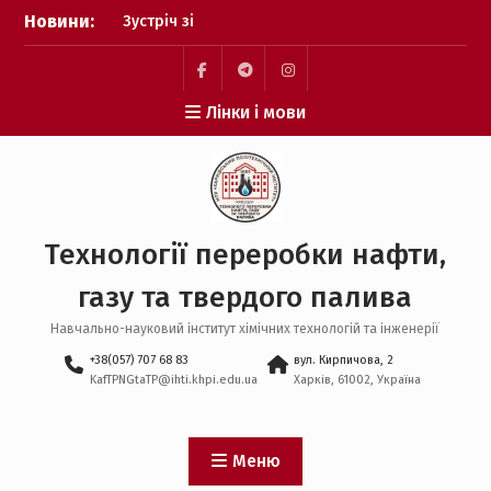
Перейти
Зустріч зі
Новини:
до
стейкхолдерами
вмісту
Профорієнтаційна
зустріч з абітурієнтами,
facebook
telegram
Пункт
Лінки і мови
що проживають у
меню
Німеччині в ТУ м.
ГАМБУРГ.
Профорієнтаційна
робота в комунальному
закладі “Подвірський
Технології переробки нафти,
ліцей” Солоницівської
селищної ради
газу та твердого палива
Захист кваліфікаційних
магістерських робіт
Навчально-науковий інститут хімічних технологій та інженерії
+38(057) 707 68 83
вул. Кирпичова, 2
KafTPNGtaTP@ihti.khpi.edu.ua
Харків, 61002, Україна
Меню