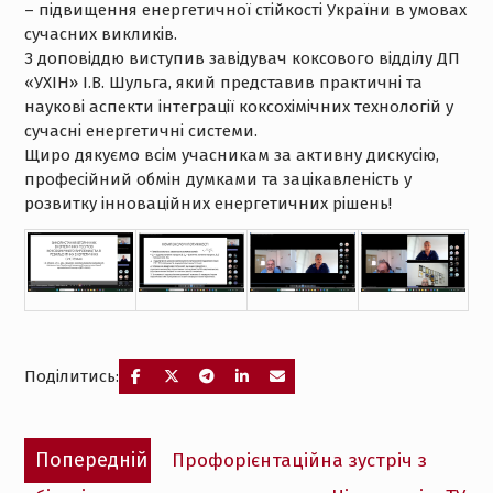
– підвищення енергетичної стійкості України в умовах
сучасних викликів.
З доповіддю виступив завідувач коксового відділу ДП
«УХІН» І.В. Шульга, який представив практичні та
наукові аспекти інтеграції коксохімічних технологій у
сучасні енергетичні системи.
Щиро дякуємо всім учасникам за активну дискусію,
професійний обмін думками та зацікавленість у
розвитку інноваційних енергетичних рішень!
Поділитись:
Навігація
Попередній
Попередній
Профорієнтаційна зустріч з
записів
запис: