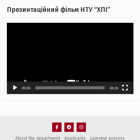
Презинтаційний фільм НТУ “ХПІ”
Відеопрогравач
00:00
08:20
facebook
telegram
Пункт
About the department
Applicants
Learning process