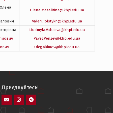
а Олена
Olena.Masalitina@khpi.edu.ua
авлович
Valerii.Tolstykh@khpi.edu.ua
кторівна
Liudmyla.Valuieva@khpi.edu.ua
гійович
Pavel.Penzev@khpi.edu.ua
рович
Oleg.Akimov@khpi.edu.ua
Приєднуйтесь!
mail
instagram
jeweler_ntu_khpi