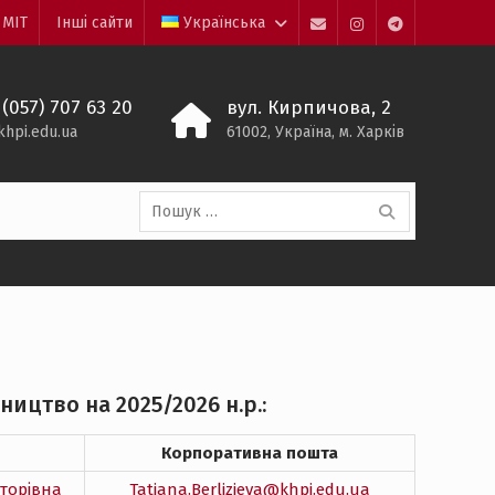
 МІТ
Інші сайти
Українська
mail
instagram
jeweler_ntu_
 (057) 707 63 20
вул. Кирпичова, 2
hpi.edu.ua
61002, Україна, м. Харків
Пошук:
ицтво на 2025/2026 н.р.:
Корпоративна пошта
кторівна
Tatiana.Berlizieva@khpi.edu.ua