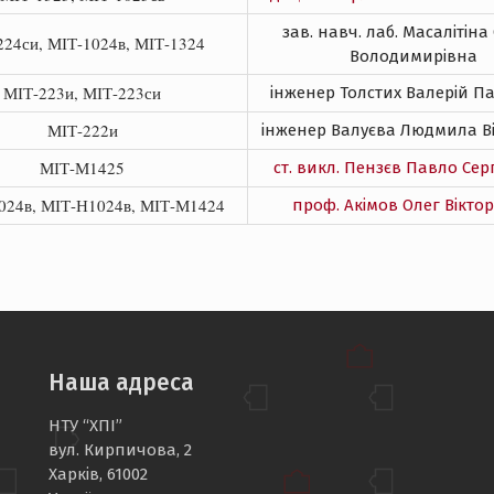
зав. навч. лаб. Масалітін
224си, МІТ-1024в, МІТ-1324
Володимирівна
МІТ-223и, МІТ-223си
інженер Толстих Валерій П
МІТ-222и
інженер Валуєва Людмила Ві
МІТ-М1425
ст. викл. Пензєв Павло Сер
24в, МІТ-Н1024в, МІТ-М1424
проф. Акімов Олег Вікто
Наша адреса
НТУ “ХПІ”
вул. Кирпичова, 2
Харків, 61002