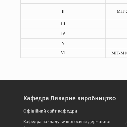
МІТ-
II
III
IV
V
МІТ-М10
VI
Кафедра Ливарне виробництво
Офіційний сайт кафедри
Кафедра закладу вищої освіти державної