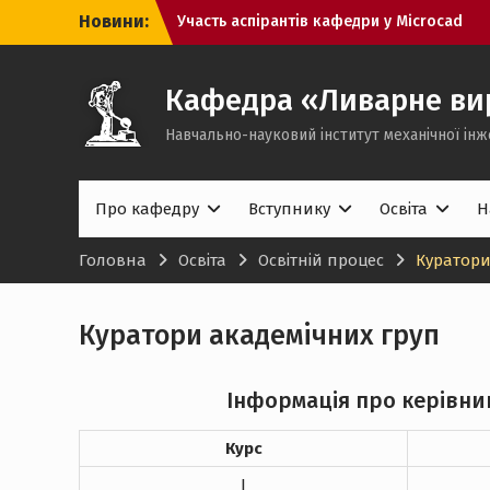
Перейти
Новини:
Участь аспірантів кафедри у Microcad
до
2026
вмісту
Вітаємо наших магістрів з успішним
захистом кваліфікаційних робіт!
Кафедра «Ливарне ви
Щиро вітаємо студентів 4 курсу груп
Навчально-науковий інститут механічної інж
МІТ- 222и, МІТ- 223си з успішним
захистом кваліфікаційних робіт та
здобуттям освітнього ступеня
бакалавра!
Про кафедру
Вступнику
Освіта
Н
Головна
Освіта
Освітній процес
Куратори
Куратори академічних груп
Інформація про керівник
Курс
I