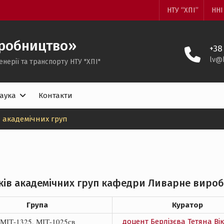
НТУ “ХПІ”
ННІ
робництво»
+38
lv@k
енерії та транспорту НТУ "ХПІ"
аука
Контакти
 академічних груп
ів академічних груп кафедри Ливарне виробн
Група
Куратор
МІТ-1325, МІТ-1025св
доцент Берлізєва Тетяна Ві