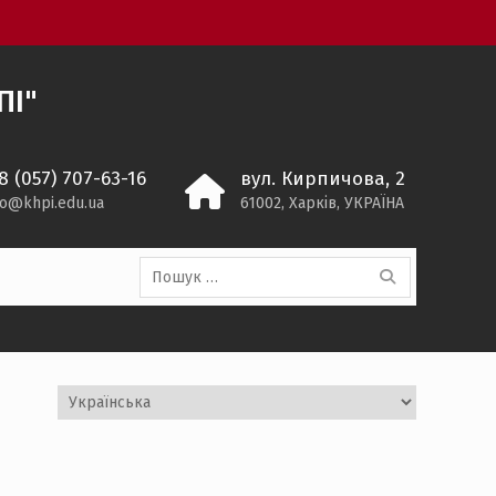
ПІ"
8 (057) 707-63-16
вул. Кирпичова, 2
o@khpi.edu.ua
61002, Харків, УКРАЇНА
Пошук:
Вибрати
мову