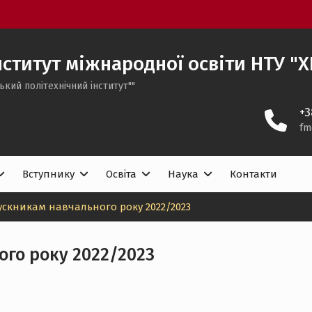
ститут міжнародної освіти НТУ "Х
ький політехнічний інститут""
+3
fm
Вступнику
Освіта
Наука
Контакти
ускникам навчального року 2022/2023
ого року 2022/2023