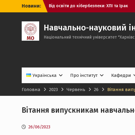
Перейти
Новини:
Від освіти до кібербезпеки: ХПІ та Ірак
до
обговорили нові напрями співпраці
вмісту
Українською мовою про китайську
філософію: успішний захист у НТУ
Навчально-науковий ін
«ХПІ»
Національний технічний університет "Харківс
ХПІ — №1 в Україні за інженерно-
технологічним напрямом
Українська
Про інститут
Кафедри
Головна
2023
Червень
26
Вітання вип
Вітання випускникам навчальн
26/06/2023