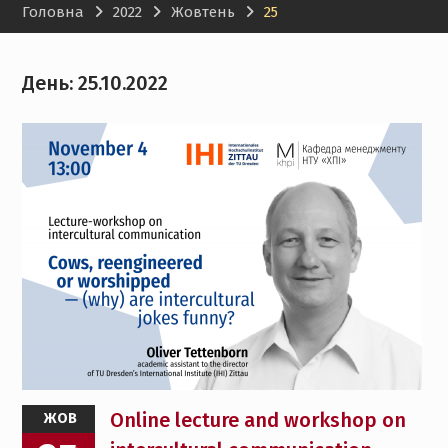
Головна
2022
Жовтень
25
менеджменту НТУ «ХПІ»
День:
25.10.2022
Online lecture and workshop on
ЖОВ