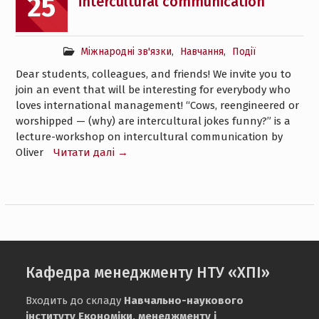
25
intercultural communication
Міжнародні зв'язки
,
Навчання
,
Події
Dear students, colleagues, and friends! We invite you to
join an event that will be interesting for everybody who
loves international management! “Cows, reengineered or
worshipped — (why) are intercultural jokes funny?” is a
lecture-workshop on intercultural communication by
Oliver
Читати далі →
Кафедра менеджменту НТУ «ХПІ»
Входить до складу
Навчально-наукового
інституту Економіки, менеджменту і