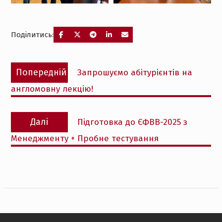
Поділитись:
Навігація
Попередній
Попередній
Запрошуємо абітурієнтів на
записів
запис:
англомовну лекцію!
Наступний
Далі
Підготовка до ЄФВВ-2025 з
запис:
Менеджменту + Пробне тестування