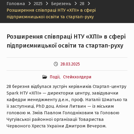
Головна
2025
Березень
28
Меркаторум (Італія)
Розширення співпраці НТУ «ХПІ» в сфері
підприємницької освіти та стартап-руху
Розширення співпраці НТУ «ХПІ» в сфері
підприємницької освіти та стартап-руху
28.03.2025
Події
,
Стейкхолдери
28 березня відбулася зустріч керівників Стартап-центру
Spark НТУ «ХПІ» — директорки центру, завідувачки
кафедри менеджменту д.е.н., проф. Наталії Шматько та
її заступниці, PhD доц. Аліни Литвин — із міським
головою м. Зміїв Павлом Голодніковим та Головою
Чугуївської районної організації Товариства
Червоного Хреста України Дмитром Вечером.