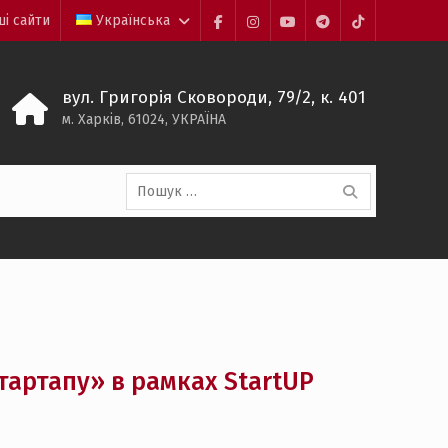
ші сайти
Українська
Facebook
Instagram
YouTube
Telegram-
TikTok
канал
вул. Григорія Сковороди, 79/2, к. 401
м. Харків, 61024, УКРАЇНА
Пошук:
и
тартапу» в рамках StartUP