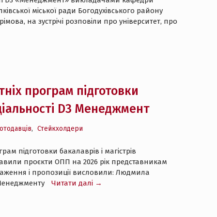
ності D3 «Менеджмент» викладачами кафедри
ківської міської ради Богодухівського району
рімова, на зустрічі розповіли про університет, про
тніх програм підготовки
еціальності D3 Менеджмент
ботодавців
,
Стейкхолдери
грам підготовки бакалаврів і магістрів
тавили проєкти ОПП на 2026 рік представникам
уваження і пропозиції висловили: Людмила
у Менеджменту
Читати далі →