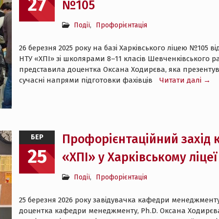
27
№105
Події
,
Профорієнтація
26 березня 2025 року на базі Харківського ліцею №105 в
НТУ «ХПІ» зі школярами 8–11 класів Шевченківського 
представила доцентка Оксана Ходирєва, яка презентув
сучасні напрями підготовки фахівців
Читати далі →
Профорієнтаційний захід
БЕР
25
«ХПІ» у Харківському ліце
Події
,
Профорієнтація
25 березня 2026 року завідувачка кафедри менеджменту 
доцентка кафедри менеджменту, Ph.D. Оксана Ходирєва