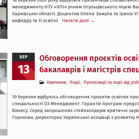
18 березня 2026 року відбулася презентація спеціаль
менеджменту НТУ «ХПІ» учням Огульцівського ліцею Вал
Харківської області. Доцентки Олена Замула та Ірина Уг
кафедру та ті освітні
Читати далі →
Обговорення проєктів осві
БЕР
13
бакалаврів і магістрів сп
Навчання
,
Події
,
Пропозиції та події від ро
10 березня відбулось обговорення проєктів освітніх про
спеціальності D3 Менеджмент. Гаранти програм предс
бізнесу. Серед запрошених стейкхолдерів критичні за
Горохова, директорка Української асоціації з розвитк