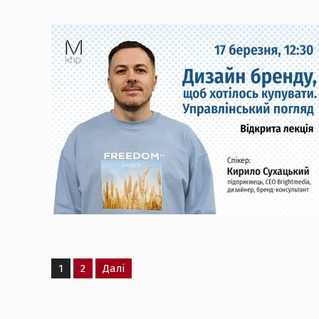
Пагінація
1
2
Далі
записів