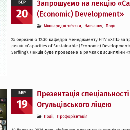
Запрошуємо на лекцію «Cap
БЕР
20
(Economic) Development»
Міжнародні зв'язки
,
Навчання
,
Події
25 березня о 12:30 кафедра менеджменту НТУ «ХПІ» запр
лекції «Capacities of Sustainable (Economic) Development»
Serfling). Лекція буде проведена в рамках дисципліни
Презентація спеціальност
БЕР
19
Огульцівського ліцею
Події
,
Профорієнтація