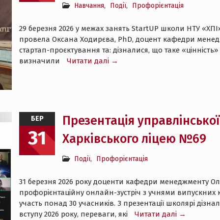
Навчання
,
Події
,
Профорієнтація
29 березня 2026 у межах занять StartUP школи НТУ «ХПІ
провела Оксана Ходирєва, PhD, доцент кафедри менедж
стартап-проєктування та: дізналися, що таке «цінніст
визначили
Читати далі →
Презентація управлінської 
БЕР
31
Харківського ліцею №69
Події
,
Профорієнтація
31 березня 2026 року доценти кафедри менеджменту О
профорієнтаційну онлайн-зустріч з учнями випускних кл
участь понад 30 учасників. З презентації школярі дізн
вступу 2026 року, переваги, які
Читати далі →