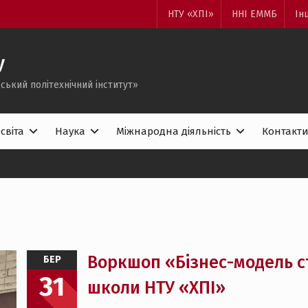
НТУ «ХПІ»
ННІ ЕММБ
Ін
у
ський політехнічний інститут»
світа
Наука
Міжнародна діяльність
Контакт
Воркшоп «Бізнес-модель с
БЕР
31
школи НТУ «ХПІ»