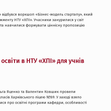
» відбувся воркшоп «Бізнес-модель стартапу», який
менту НТУ «ХПІ». Учасники занурилися у світ
ь» та навчилися формувати ціннісну пропозицію
освіти в НТУ «ХПІ» для учнів
льга Яценко та Валентин Ковшик провели
асів Харківського ліцею №69. У заході взяло
алися про освітні програми кафедри, особливості