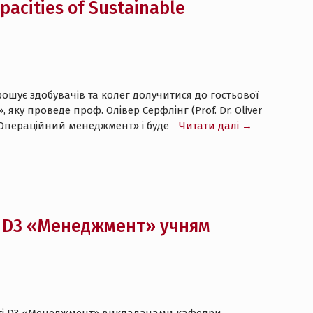
acities of Sustainable
ошує здобувачів та колег долучитися до гостьової
, яку проведе проф. Олівер Серфлінг (Prof. Dr. Oliver
 «Операційний менеджмент» і буде
Читати далі →
і D3 «Менеджмент» учням