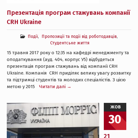
Презентація програм стажувань компанії
CRH Ukraine
Події
,
Пропозиції та події від роботодавців
,
Студентське життя
15 травня 2017 року о 12:35 на кафедрі менеджменту та
оподаткування (ауд. 404, корпус У5) відбудеться
презентація програм стажувань від компанії CRH
Ukraine. Компанія СRH приділяє велику увагу розвитку
та підтримці студентів та молодих спеціалістів. З цією
метою у 2015
Читати далі →
ЖОВ
30
21