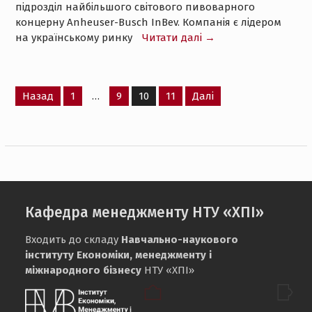
підрозділ найбільшого світового пивоварного
концерну Anheuser-Busch InBev. Компанія є лідером
на українському ринку
Читати далі →
Пагінація
Назад
1
…
9
10
11
Далі
записів
Кафедра менеджменту НТУ «ХПІ»
Входить до складу
Навчально-наукового
інституту Економіки, менеджменту і
міжнародного бізнесу
НТУ «ХПІ»