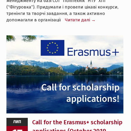
менеджменту на базі СОТ “Політехнік” НТУ “ХПІ”
(“Фігуровка”). Придумали і провели цікаві конкурси,
тренінги та творчі завдання, а також активно
допомагали в організації
Читати далі →
Call for the Erasmus+ scholarship
ЛИП