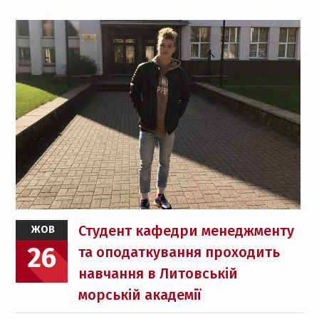
Студент кафедри менеджменту
ЖОВ
26
та оподаткування проходить
навчання в Литовській
морській академії