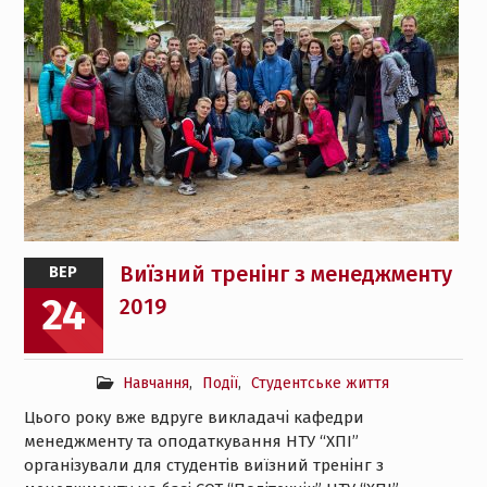
Виїзний тренінг з менеджменту
ВЕР
24
2019
Навчання
,
Події
,
Студентське життя
Цього року вже вдруге викладачі кафедри
менеджменту та оподаткування НТУ “ХПІ”
організували для студентів виїзний тренінг з