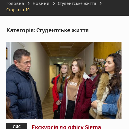
Головна
Новини
Студентське життя
Меркаторум (Італія)
Сторінка 10
Категорія:
Студентське життя
Екскурсія до офісу Sigma
ЛИС