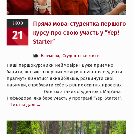
Пряма мова: студентка першого
ЖОВ
21
курсу про свою участь у “Yep!
Starter”
Навчання
,
Студентське життя
Наші першокурсники неймовірні! Дуже приємно
бачити, що вже з перших місяців навчання студенти
прагнуть дізнатися якнайбільше, розвинути свої
навички, спробувати себе в різних освітніх проектах.
⠀⠀⠀⠀⠀⠀⠀⠀⠀⠀⠀ Однією з таких студенток є Мар’яна
Нефьодова, яка бере участь у програмі “Yep! Starter“.
Читати далі →