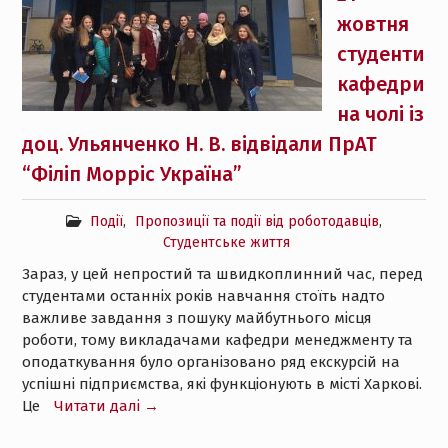
жовтня
студенти
кафедри
на чолі із
доц. Ульянченко Н. В. відвідали ПрАТ
“Філіп Морріс Україна”
Події
,
Пропозиції та події від роботодавців
,
Студентське життя
Зараз, у цей непростий та швидкоплинний час, перед
студентами останніх років навчання стоїть надто
важливе завдання з пошуку майбутнього місця
роботи, тому викладачами кафедри менеджменту та
оподаткування було організовано ряд екскурсій на
успішні підприємства, які функціонують в місті Харкові.
Це
Читати далі →