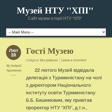
Музей НТУ "ХПI"
Сайт музею історії НТУ "ХПІ"
Гості Музею
Лют
28
Category:
Без рубрики
Leave a Comment
By
Андрей
22 лютого Музей відвідала
Арутюнян
делегація з Туркменістану на чолі
з директором Національного
інституту освіти Туркменістану
Б.Б. Бяшимовим, яку привітав
проректор НТУ “ХПІ”, д.т.н.,