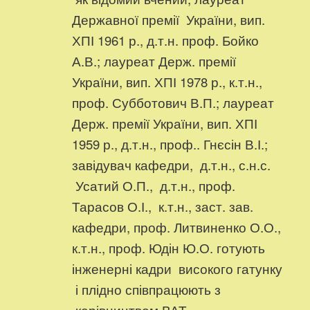
Державної премії України, вип.
ХПІ 1961 р., д.т.н. проф. Бойко
А.В.; лауреат Держ. премії
України, вип. ХПІ 1978 р., к.т.н.,
проф. Субботович В.П.; лауреат
Держ. премії України, вип. ХПІ
1959 р., д.т.н., проф.. Гнєсін В.І.;
завідувач кафедри, д.т.н., с.н.с.
Усатий О.П., д.т.н., проф.
Тарасов О.І., к.т.н., заст. зав.
кафедри, проф. Литвиненко О.О.,
к.т.н., проф. Юдін Ю.О. готують
інженерні кадри високого гатунку
і плідно співпрацюють з
керівництвом ВАТ