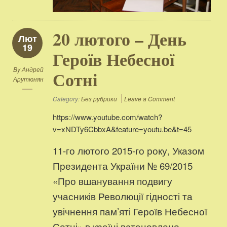
20 лютого – День
Лют
19
Героїв Небесної
By
Андрей
Сотні
Арутюнян
Category:
Без рубрики
Leave a Comment
https://www.youtube.com/watch?
v=xNDTy6CbbxA&feature=youtu.be&t=45
11-го лютого 2015-го року, Указом
Президента України № 69/2015
«Про вшанування подвигу
учасників Революції гідності та
увічнення пам’яті Героїв Небесної
Сотні» в країні встановлено