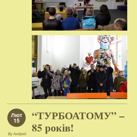
“ТУРБОАТОМУ” –
Лют
15
85 років!
By
Андрей