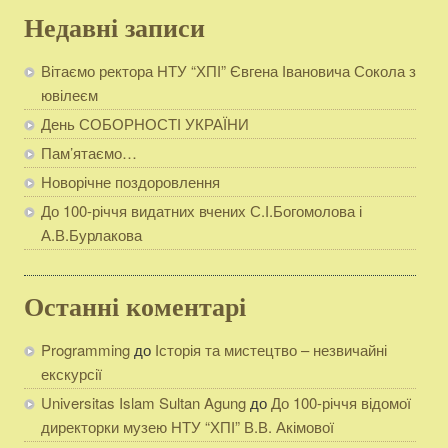
Недавні записи
Вітаємо ректора НТУ “ХПІ” Євгена Івановича Сокола з
ювілеєм
День СОБОРНОСТІ УКРАЇНИ
Пам’ятаємо…
Новорічне поздоровлення
До 100-річчя видатних вчених С.І.Богомолова і
А.В.Бурлакова
Останні коментарі
Programming
до
Історія та мистецтво – незвичайні
екскурсії
Universitas Islam Sultan Agung
до
До 100-річчя відомої
директорки музею НТУ “ХПІ” В.В. Акімової