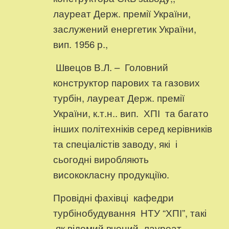
лауреат Держ. премії України,
заслужений енергетик України,
вип. 1956 р.,
Швецов В.Л. – Головний
конструктор парових та газових
турбін, лауреат Держ. премії
України, к.т.н.. вип. ХПІ та багато
інших політехніків серед керівників
та спеціалістів заводу, які і
сьогодні виробляють
висококласну продукціїю.
Провідні фахівці кафедри
турбінобудування НТУ “ХПІ”, такі
як відомий вчений, лауреат