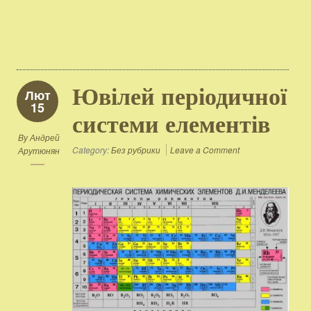
Ювілей періодичної
Лют
15
системи елементів
By
Андрей
Category:
Без рубрики
Leave a Comment
Арутюнян