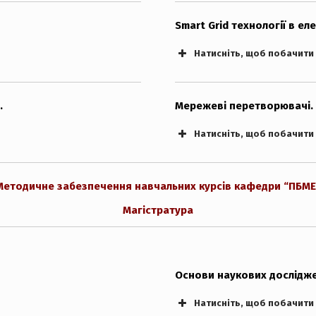
Smart Grid технології в еле
Натисніть, щоб побачити
.
Мережеві перетворювачі.
Натисніть, щоб побачити
Методичне забезпечення навчальних курсів кафедри “ПБМЕ
Магістратура
Екзаменаційні білети. “PDF”
Основи наукових дослідж
Натисніть, щоб побачити