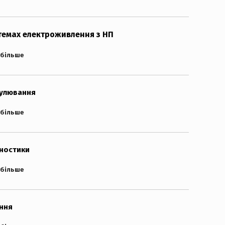
темах електроживлення з НП
 більше
гулювання
 більше
гностики
 більше
ання