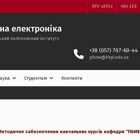
НТУ «ХПІ»
ННІ ЕЕЕ
на електроніка
ький політехнічний інститут»
+38 (057) 707-60-44
pbme@khpi.edu.ua
аука
Студентам
Контакти
Методичне забезпечення навчальних курсів кафедри “ПБМЕ