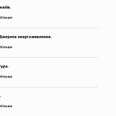
налів.
 більше
 Джерела енергоживлення.
 більше
ура.
 більше
.
 більше