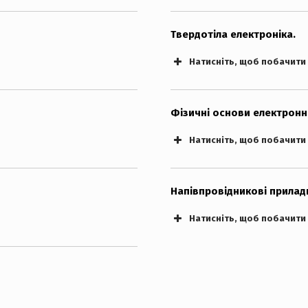
Твердотіла електроніка.
Натисніть, щоб побачити
Екзаменаційні білети. “PDF”
Фізичні основи електронно
Натисніть, щоб побачити
Напівпровідникові прилад
Натисніть, щоб побачити