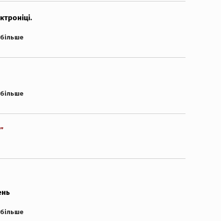
ктроніці.
 більше
 більше
”
ень
 більше