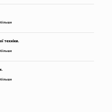
 більше
ї техніки.
 більше
и.
 більше