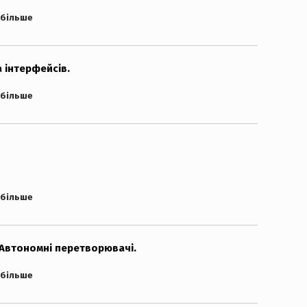
 більше
 інтерфейсів.
 більше
 більше
 Автономні перетворювачі.
 більше