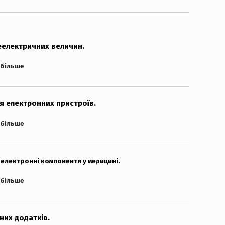
еелектричних величин.
 більше
 електронних пристроїв.
 більше
 електронні компоненти у медицині.
 більше
их додатків.