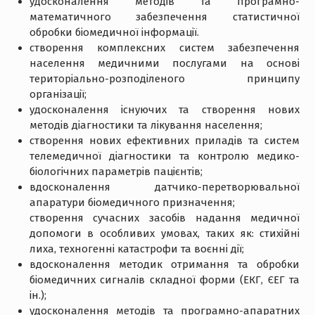
удосконалення методів та програмно-
математичного забезпечення статистичної
обробки біомедичної інформації.
створення комплексних систем забезпечення
населення медичними послугами на основі
територіально-розподіленого принципу
організації;
удосконалення існуючих та створення нових
методів діагностики та лікування населення;
створення нових ефективних приладів та систем
телемедичної діагностики та контролю медико-
біологічних параметрів пацієнтів;
вдосконалення датчико-перетворювальної
апаратури біомедичного призначення;
створення сучасних засобів надання медичної
допомоги в особливих умовах, таких як: стихійні
лиха, техногенні катастрофи та воєнні дії;
вдосконалення методик отримання та обробки
біомедичних сигналів складної форми (ЕКГ, ЄЕГ та
ін.);
удосконалення методів та програмно-апаратних