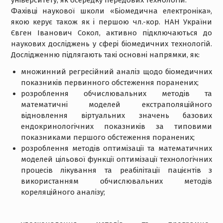
університету, як осередку передових технологій.
Фахівці наукової школи «Біомедична електроніка»,
якою керує також як і першою чл.-кор. НАН України
Євген Іванович Сокол, активно підключаються до
наукових досліджень у сфері біомедичних технологій.
Дослідженню підлягають такі основні напрямки, як:
множинний регресійний аналіз щодо біомедичних
показників первинного обстеження поранених;
розроблення обчислювальних методів та
математичні моделей екстраполяційного
відновлення віртуальних значень базових
ендокринологічних показників за типовими
показниками першого обстеження поранених;
розроблення методів оптимізації та математичних
моделей цільової функції оптимізації технологічних
процесів лікування та реабілітації пацієнтів з
використанням обчислювальних методів
кореляційного аналізу;