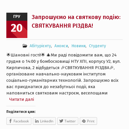
Запрошуємо на святкову подію:
ГРУ
20
СВЯТКУВАННЯ РІЗДВА!
Абітурієнту
,
Анонси
,
Новини
,
Студенту
🌟Шановні гості!🌟 🎄Ми раді повідомити вам, що 24
грудня о 14:00 у бомбосховищі НТУ ХПІ, корпусу У2, вул.
Кирпичова, 2 відбудеться 🎉СВЯТКУВАННЯ РІЗДВА🎉,
організоване навчально-науковим інститутом
соціально-гуманітарних технологій. Запрошуємо всіх
вас приєднатися до незабутньої події, яка
наповниться святковим настроєм, веселощами
Читати далі
Поділитися цим:
Facebook
LinkedIn
Twitter
Print