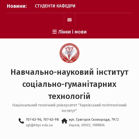
АКТИВНУ УЧАСТЬ У
Перейти
Новини:
ПРИСВЯЧЕНИХ 30-ТІЙ
до
РІЧНИЦІ З ДНЯ УХВАЛЕННЯ
вмісту
КОНСТИТУЦІЇ УКРАЇНИ
ЗАХОДАХ
mail
Лінки і мови
Викладач кафедри
фізичного виховання
здобуває три золоті
медалі на Чемпіонаті
Світу з гирьового спорту!
НАУКОВИЙ УСПІХ КАФЕДРИ
Навчально-науковий інститут
ППУСС НА
ВСЕУКРАЇНСЬКОМУ РІВНІ
соціально-гуманітарних
технологій
Національний технічний університет "Харківський політехнічний
інститут"
707-63-96, 707-63-98
вул. Григорія Сковороди, 79/2
sgt@khpi.edu.ua
Харків, 61002, УКРАЇНА