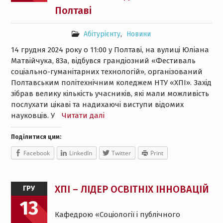
Полтаві
Абітурієнту
,
Новини
14 грудня 2024 року о 11:00 у Полтаві, на вулиці Юліана
Матвійчука, 83а, відбувся грандіозний «Фестиваль
соціально-гуманітарних технологій», організований
Полтавським політехнічним коледжем НТУ «ХПІ». Захід
зібрав велику кількість учасників, які мали можливість
послухати цікаві та надихаючі виступи відомих
науковців. У
Читати далі
Поділитися цим:
Facebook
LinkedIn
Twitter
Print
ХПІ – ЛІДЕР ОСВІТНІХ ІННОВАЦІЙ
ГРУ
13
Кафедрою «Соціології і публічного