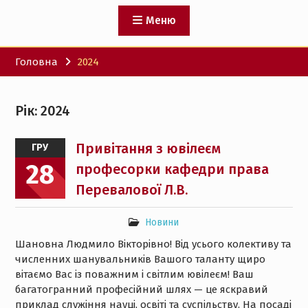
Меню
Головна
2024
Рік:
2024
Привітання з ювілеєм
ГРУ
28
професорки кафедри права
Перевалової Л.В.
Новини
Шановна Людмило Вікторівно! Від усього колективу та
численних шанувальників Вашого таланту щиро
вітаємо Вас із поважним і світлим ювілеєм! Ваш
багатогранний професійний шлях — це яскравий
приклад служіння науці, освіті та суспільству. На посаді