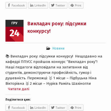
Facebook
LinkedIn
Twitter
Print
Викладач року: підсумки
ГРУ
24
конкурсу!
Новини
📚 Викладач року: підсумки конкурсу! Нещодавно на
кафедрі ППУСС пройшов конкурс “Викладач року”!
Наші педагоги відповідали на запитання від
студентів, демонструючи професійність, гумор і
душевність. Переможці: 🥇 1 місце – Підбуцька Ніна
Вікторівна 🥈 2 місце – Нурієв Раміль Шахіногли
Читати далі
Поділитися цим:
Facebook
LinkedIn
Twitter
Print