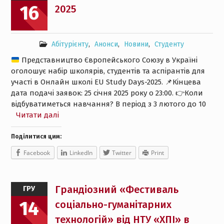
16
2025
Абітурієнту
,
Анонси
,
Новини
,
Студенту
Представництво Європейського Союзу в Україні
оголошує набір школярів, студентів та аспірантів для
участі в Онлайн школі EU Study Days-2025.
📌
Кінцева
дата подачі заявок: 25 січня 2025 року о 23:00.
👉
Коли
відбуватиметься навчання? В період з 3 лютого до 10
Читати далі
Поділитися цим:
Facebook
LinkedIn
Twitter
Print
Грандіозний «Фестиваль
ГРУ
14
соціально-гуманітарних
технологій» від НТУ «ХПІ» в