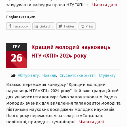
завідувачки кафедри права НТУ “ХПІ” з
Читати далі
Поділитися цим:
Facebook
LinkedIn
Twitter
Print
Кращий молодий науковець
ГРУ
26
НТУ «ХПІ» 2024 року
Абітурієнту
,
Новини
,
Студентське життя
,
Студенту
Вітаємо переможця конкурсу “Кращий молодий
науковець НТУ «ХПІ» 2024 року”. Цей вже традиційний
для університету конкурс було започатковано Радою
молодих вчених для виявлення талановитої молоді та
підтримки наукових досліджень молодих науковців.
Цього року переможцем за секцією «Соціально-
політичні, природні, і гуманітарні
Читати далі