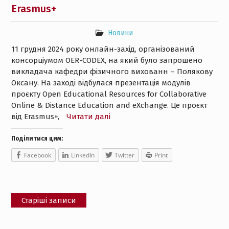
Erasmus+
Новини
11 грудня 2024 року онлайн-захід, організований
консорціумом OER-CODEX, на який було запрошено
викладача кафедри фізичного вихованн – Полякову
Оксану. На заході відбулася презентація модулів
проєкту Open Educational Resources for Collaborative
Online & Distance Education and eXchange. Це проєкт
від Erasmus+,
Читати далі
Поділитися цим:
Facebook
LinkedIn
Twitter
Print
Навігація
Старіші записи
за
записами