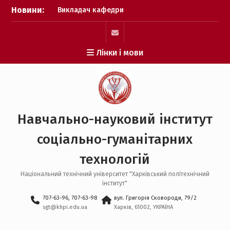
Перейти
Новини:
Викладач кафедри
до
фізичного виховання
вмісту
здобуває три золоті
медалі на Чемпіонаті
mail
Лінки і мови
Світу з гирьового спорту!
НАУКОВИЙ УСПІХ КАФЕДРИ
ППУСС НА
ВСЕУКРАЇНСЬКОМУ РІВНІ
СТУДЕНТИ КАФЕДРИ
СОЦІОЛОГІЇ І ПУБЛІЧНОГО
Навчально-науковий інститут
УПРАВЛІННЯ ПРИЙНЯЛИ
АКТИВНУ УЧАСТЬ У
соціально-гуманітарних
ПРИСВЯЧЕНИХ 30-ТІЙ
РІЧНИЦІ З ДНЯ УХВАЛЕННЯ
технологій
КОНСТИТУЦІЇ УКРАЇНИ
ЗАХОДАХ
Національний технічний університет "Харківський політехнічний
інститут"
707-63-96, 707-63-98
вул. Григорія Сковороди, 79/2
sgt@khpi.edu.ua
Харків, 61002, УКРАЇНА