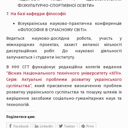
ФІЗКУЛЬТУРНО-СПОРТИВНОЇ ОСВІТИ»
7.
На базі кафедри філософії
:
Всеукраїнська науково-практична конференція
«ФІЛОСОФІЯ В СУЧАСНОМУ СВІТІ».
Ведеться науково-дослідна робота, участь у
міжнародних проектах, захист великої кількості
дисертаційних робіт. До наукової діяльності
залучаються і студенти інституту.
В ННІ СГТ функціонує редакційна колегія видання
“Вісник Національного технічного університету «ХПІ».
Серія: Актуальні проблеми розвитку українського
суспільства”
, який присвячене визначенню проблем
розвитку українського суспільства та пошуку шляхів їх
вирішення засобами соціально-гуманітарних наук та
технологій.
Поділитися цим:
Facebook
LinkedIn
Twitter
Print