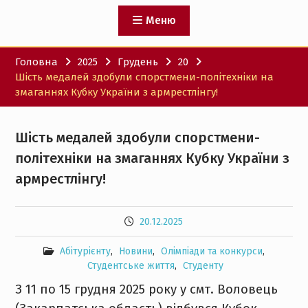
Меню
Головна
2025
Грудень
20
Шість медалей здобули спорстмени-політехніки на
змаганнях Кубку України з армрестлінгу!
Шість медалей здобули спорстмени-
політехніки на змаганнях Кубку України з
армрестлінгу!
20.12.2025
Абітурієнту
,
Новини
,
Олімпіади та конкурси
,
Студентське життя
,
Студенту
З 11 по 15 грудня 2025 року у смт. Воловець