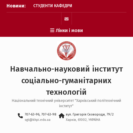
Перейти
Новини:
СТУДЕНТИ КАФЕДРИ
до
СОЦІОЛОГІЇ І ПУБЛІЧНОГО
вмісту
УПРАВЛІННЯ ПРИЙНЯЛИ
АКТИВНУ УЧАСТЬ У
mail
Лінки і мови
ПРИСВЯЧЕНИХ 30-ТІЙ
РІЧНИЦІ З ДНЯ УХВАЛЕННЯ
КОНСТИТУЦІЇ УКРАЇНИ
ЗАХОДАХ
Викладач кафедри
фізичного виховання
Навчально-науковий інститут
здобуває три золоті
медалі на Чемпіонаті
соціально-гуманітарних
Світу з гирьового спорту!
НАУКОВИЙ УСПІХ КАФЕДРИ
технологій
ППУСС НА
ВСЕУКРАЇНСЬКОМУ РІВНІ
Національний технічний університет "Харківський політехнічний
інститут"
707-63-96, 707-63-98
вул. Григорія Сковороди, 79/2
sgt@khpi.edu.ua
Харків, 61002, УКРАЇНА