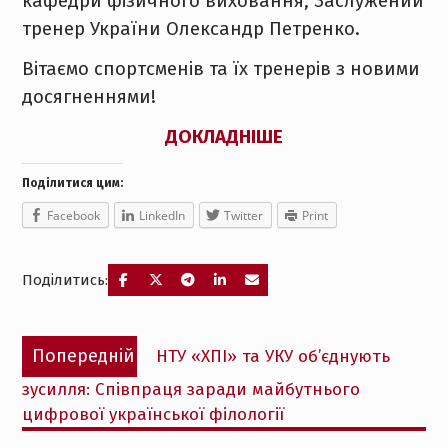
кафедри фізичного виховання, Заслужений
тренер України Олександр Петренко.
Вітаємо спортсменів та їх тренерів з новими
досягненнями!
ДОКЛАДНІШЕ
Поділитися цим:
Facebook
LinkedIn
Twitter
Print
Поділитись:
Навігація
Попередній
Попередній
НТУ «ХПІ» та УКУ об’єднують
записів
запис:
зусилля: Співпраця заради майбутнього
цифрової української філології