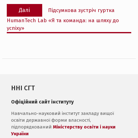
Наступний
Далі
Підсумкова зустріч гуртка
запис:
HumanTech Lab «Я та команда: на шляху до
успіху»
ННІ СГТ
Офіційний сайт інституту
Навчально-науковий інститут закладу вищої
освіти державної форми власності,
підпорядкований
Міністерству освіти і науки
України